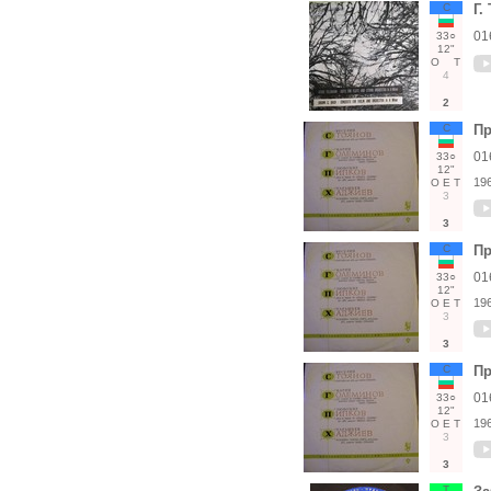
С
Г.
01
33○
12"
О
Т
4
2
С
Пр
01
33○
12"
19
О
Е
Т
3
3
С
Пр
01
33○
12"
19
О
Е
Т
3
3
С
Пр
01
33○
12"
19
О
Е
Т
3
3
Т