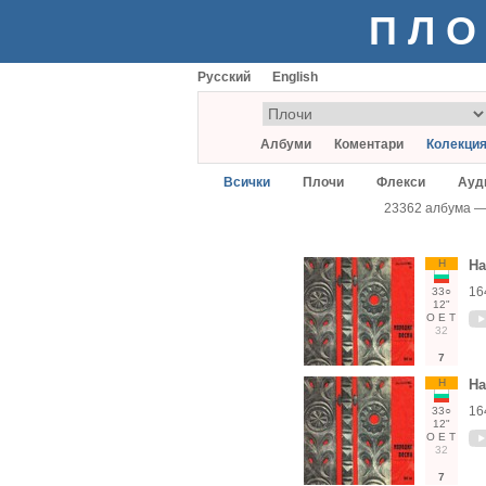
ПЛО
Русский
English
Албуми
Коментари
Колекци
Всички
Плочи
Флекси
Ауд
23362 албума 
Н
На
16
33○
12"
О
Е
Т
32
7
Н
На
16
33○
12"
О
Е
Т
32
7