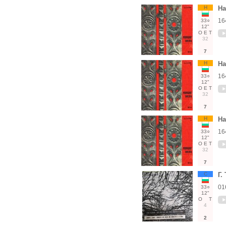
Н
На
16
33○
12"
О
Е
Т
32
7
Н
На
16
33○
12"
О
Е
Т
32
7
Н
На
16
33○
12"
О
Е
Т
32
7
С
Г.
01
33○
12"
О
Т
4
2