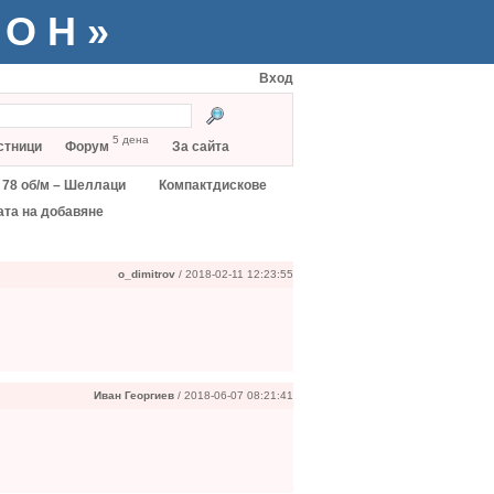
ТОН»
Вход
5 дена
стници
Форум
За сайта
78 об/м – Шеллаци
Компактдискове
ата на добавяне
o_dimitrov
/ 2018-02-11 12:23:55
Иван Георгиев
/ 2018-06-07 08:21:41