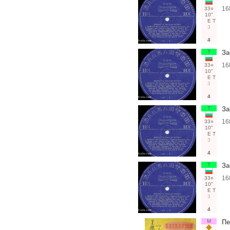
16
33○
10"
Е
Т
3
4
Т
За
16
33○
10"
Е
Т
3
4
Т
За
16
33○
10"
Е
Т
3
4
Т
За
16
33○
10"
Е
Т
3
4
М
Пе