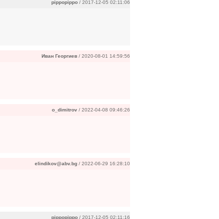
pippopippo
/ 2017-12-05 02:11:06
Иван Георгиев
/ 2020-08-01 14:59:56
o_dimitrov
/ 2022-04-08 09:46:26
elindikov@abv.bg
/ 2022-06-29 16:28:10
pippopippo
/ 2017-12-05 02:11:16