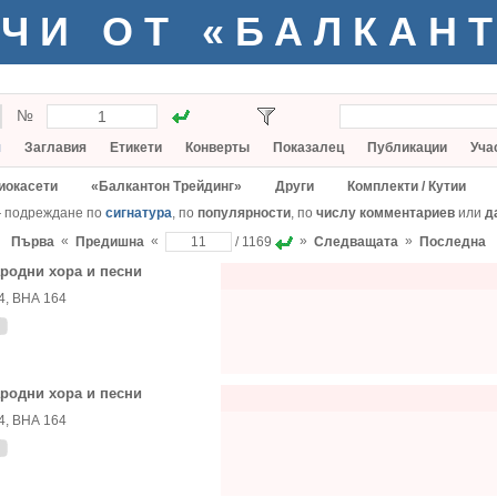
ЧИ ОТ «БАЛКАН
№
я
Заглавия
Етикети
Конверты
Показалец
Публикации
Уча
иокасети
«Балкантон Трейдинг»
Други
Комплекти / Кутии
— подреждане по
сигнатура
, по
популярности
, по
числу комментариев
или
д
«
«
»
»
Първа
Предишна
/ 1169
Следващата
Последна
родни хора и песни
4, ВНА 164
родни хора и песни
4, ВНА 164