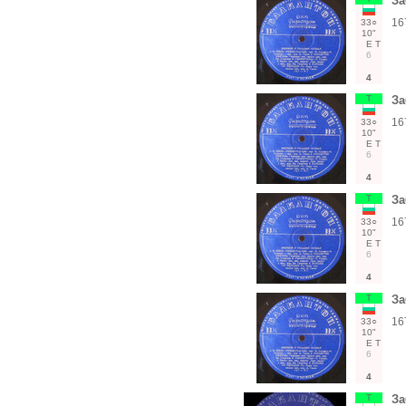
За
16
33○
10"
Е
Т
6
4
Т
За
16
33○
10"
Е
Т
6
4
Т
За
16
33○
10"
Е
Т
6
4
Т
За
16
33○
10"
Е
Т
6
4
Т
За