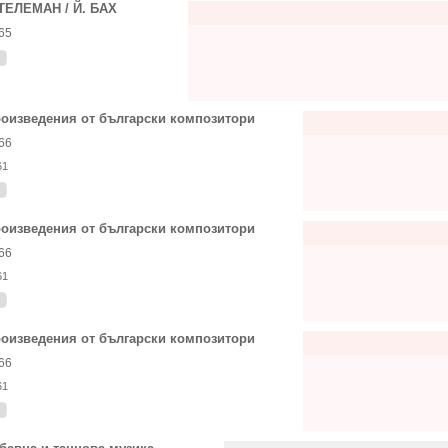
 ТЕЛЕМАН / Й. БАХ
65
оизведения от български композитори
66
61
оизведения от български композитори
66
61
оизведения от български композитори
66
61