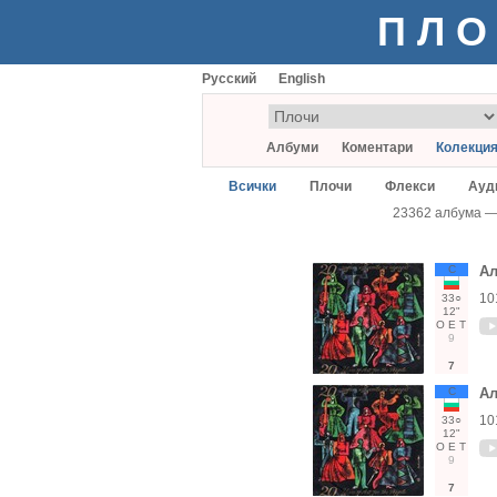
ПЛО
Русский
English
Албуми
Коментари
Колекци
Всички
Плочи
Флекси
Ауд
23362 албума 
С
Ал
10
33○
12"
О
Е
Т
9
7
С
Ал
10
33○
12"
О
Е
Т
9
7