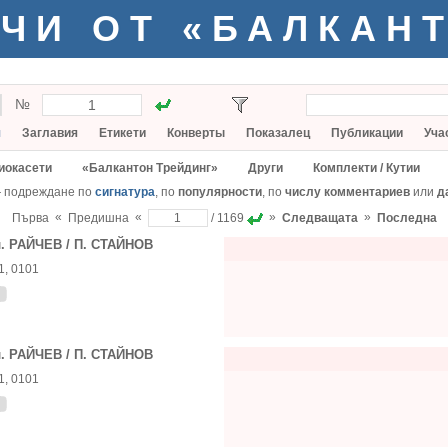
ЧИ ОТ «БАЛКАН
№
я
Заглавия
Етикети
Конверты
Показалец
Публикации
Уча
иокасети
«Балкантон Трейдинг»
Други
Комплекти / Кутии
— подреждане по
сигнатура
, по
популярности
, по
числу комментариев
или
д
«
«
»
»
Първа
Предишна
/ 1169
Следващата
Последна
. РАЙЧЕВ / П. СТАЙНОВ
1, 0101
. РАЙЧЕВ / П. СТАЙНОВ
1, 0101