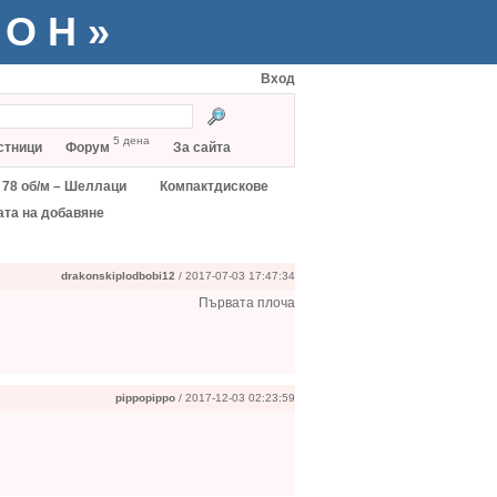
ТОН»
Вход
5 дена
стници
Форум
За сайта
78 об/м – Шеллаци
Компактдискове
ата на добавяне
drakonskiplodbobi12
/ 2017-07-03 17:47:34
Първата плоча
pippopippo
/ 2017-12-03 02:23:59