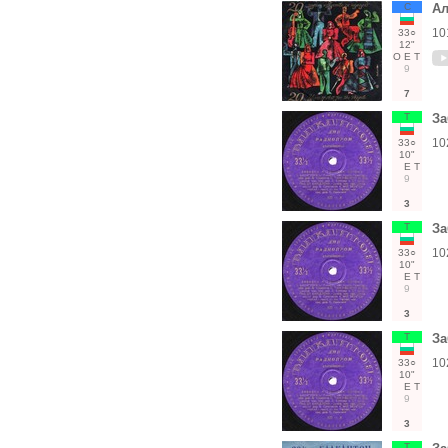
С
Ал
10
33○
12"
О
Е
Т
9
7
Т
За
10
33○
10"
Е
Т
9
3
Т
За
10
33○
10"
Е
Т
9
3
Т
За
10
33○
10"
Е
Т
9
3
Т