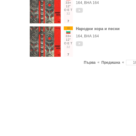
164, ВНА 164
33○
12"
О
Е
Т
32
7
Н
Народни хора и песни
164, ВНА 164
33○
12"
О
Е
Т
32
7
«
«
Първа
Предишна