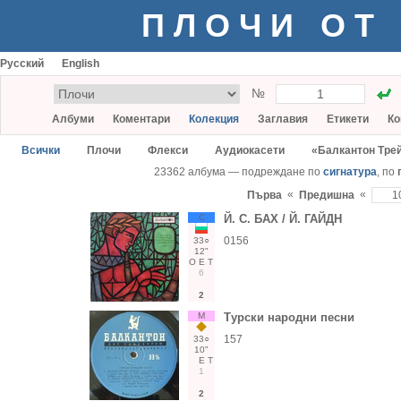
ПЛОЧИ ОТ
Русский
English
№
Албуми
Коментари
Колекция
Заглавия
Етикети
Ко
Всички
Плочи
Флекси
Аудиокасети
«Балкантон Тре
23362 албума — подреждане по
сигнатура
, по
«
«
Първа
Предишна
С
Й. С. БАХ / Й. ГАЙДН
0156
33○
12"
О
Е
Т
6
2
М
Турски народни песни
157
33○
10"
Е
Т
1
2