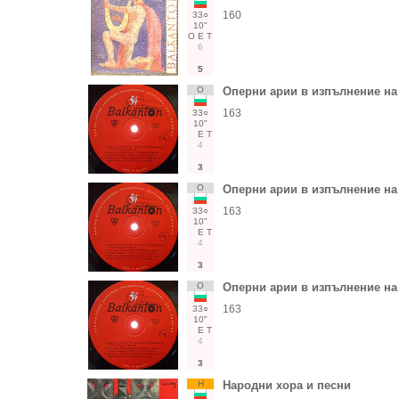
160
33○
10"
О
Е
Т
6
5
О
Оперни арии в изпълнение на
163
33○
10"
Е
Т
4
3
О
Оперни арии в изпълнение на
163
33○
10"
Е
Т
4
3
О
Оперни арии в изпълнение на
163
33○
10"
Е
Т
4
3
Н
Народни хора и песни