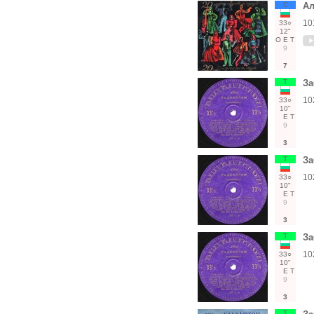
С
Ал
10
33○
12"
О
Е
Т
9
7
Т
За
10
33○
10"
Е
Т
9
3
Т
За
10
33○
10"
Е
Т
9
3
Т
За
10
33○
10"
Е
Т
9
3
Т