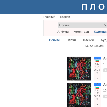
ПЛО
Русский
English
Албуми
Коментари
Колекци
Всички
Плочи
Флекси
Ауд
23362 албума 
С
Ал
10
33○
12"
О
Е
Т
9
7
С
Ал
10
33○
12"
О
Е
Т
9
7