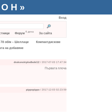
ТОН»
Вход
6 дена
стници
Форум
За сайта
78 об/м – Шеллаци
Компактдискове
ата на добавяне
drakonskiplodbobi12
/ 2017-07-03 17:47:34
Първата плоча
pippopippo
/ 2017-12-03 02:23:59