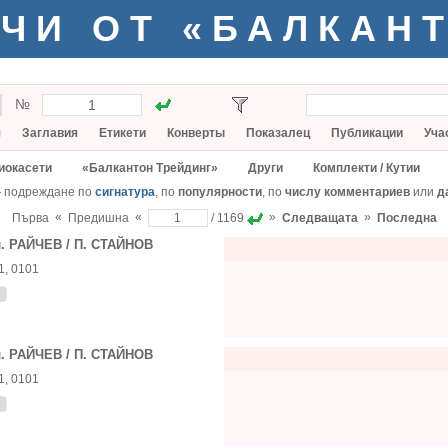
ЧИ ОТ «БАЛКАН
№
я
Заглавия
Етикети
Конверты
Показалец
Публикации
Уча
иокасети
«Балкантон Трейдинг»
Други
Комплекти / Кутии
— подреждане по
сигнатура
, по
популярности
, по
числу комментариев
или
д
«
«
»
»
Първа
Предишна
/ 1169
Следващата
Последна
. РАЙЧЕВ / П. СТАЙНОВ
1, 0101
. РАЙЧЕВ / П. СТАЙНОВ
1, 0101