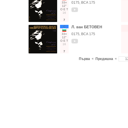
0175, ВСА 175
33○
12"
О
Е
Т
16
7
С
Л. ван БЕТОВЕН
0175, ВСА 175
33○
12"
О
Е
Т
16
7
«
«
Първа
Предишна