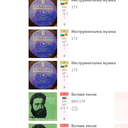
Инструментална музика
173
33○
10"
Е
Т
3
3
К
Инструментална музика
173
33○
10"
Е
Т
3
3
К
Инструментална музика
173
33○
10"
Е
Т
3
3
Х
Ботеви песни
ВХН 174
33○
10"
О
Е
Т
4
2
Х
Ботеви песни