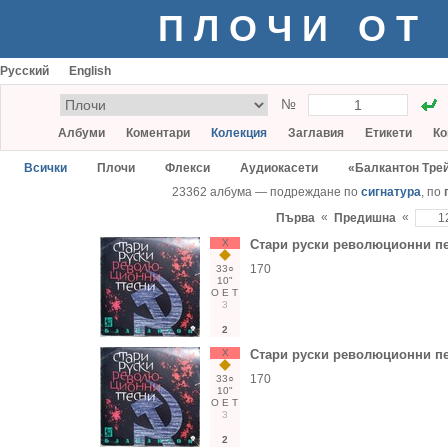
ПЛОЧИ ОТ
Русский
English
№
Албуми
Коментари
Колекция
Заглавия
Етикети
Ко
Всички
Плочи
Флекси
Аудиокасети
«Балкантон Тре
23362 албума — подреждане по
сигнатура
, по
«
«
Първа
Предишна
Х
Стари руски революционни п
170
33○
10"
О
Е
Т
3
2
Х
Стари руски революционни п
170
33○
10"
О
Е
Т
3
2