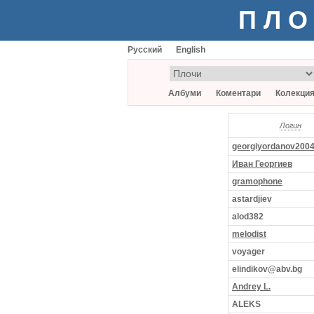
ПЛО
Русский
English
Албуми
Коментари
Колекци
Логин
georgiyordanov200
Иван Георгиев
gramophone
astardjiev
alod382
melodist
voyager
elindikov@abv.bg
Andrey L.
ALEKS