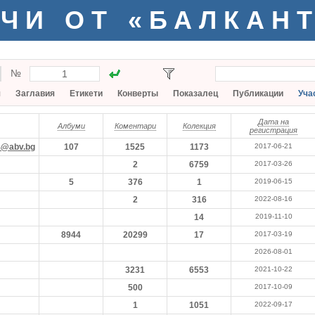
ЧИ ОТ «БАЛКАН
№
я
Заглавия
Етикети
Конверты
Показалец
Публикации
Уча
Дата на
Албуми
Коментари
Колекция
регистрация
4@abv.bg
107
1525
1173
2017-06-21
2
6759
2017-03-26
5
376
1
2019-06-15
2
316
2022-08-16
14
2019-11-10
8944
20299
17
2017-03-19
2026-08-01
3231
6553
2021-10-22
500
2017-10-09
1
1051
2022-09-17