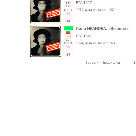
ВТА 1627
33○
12"
1974
, дата на запис:
1974
О
Е
Т
15
14
Т
Лили ИВАНОВА. «Вечност»
ВТА 1627
33○
12"
1974
, дата на запис:
1974
О
Е
Т
15
14
«
«
Първа
Предишна