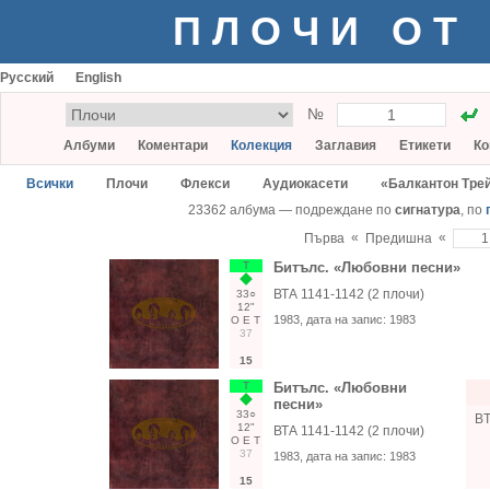
ПЛОЧИ ОТ
Русский
English
№
Албуми
Коментари
Колекция
Заглавия
Етикети
Ко
Всички
Плочи
Флекси
Аудиокасети
«Балкантон Тре
23362 албума — подреждане по
сигнатура
, по
«
«
Първа
Предишна
Т
Битълс. «Любовни песни»
ВТА 1141-1142 (2 плочи)
33○
12"
1983
, дата на запис:
1983
О
Е
Т
37
15
Т
Битълс. «Любовни
песни»
33○
BT
12"
ВТА 1141-1142 (2 плочи)
О
Е
Т
37
1983
, дата на запис:
1983
15