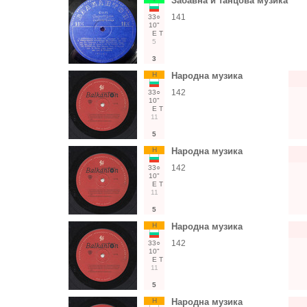
Забавна и танцова музика
141
33○
10"
Е
Т
5
3
Н
Народна музика
142
33○
10"
Е
Т
11
5
Н
Народна музика
142
33○
10"
Е
Т
11
5
Н
Народна музика
142
33○
10"
Е
Т
11
5
Н
Народна музика