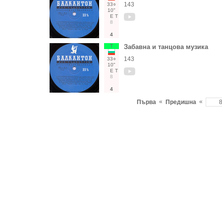
143
33○
10"
Е
Т
8
4
Т
Забавна и танцова музика
143
33○
10"
Е
Т
8
4
«
«
Първа
Предишна