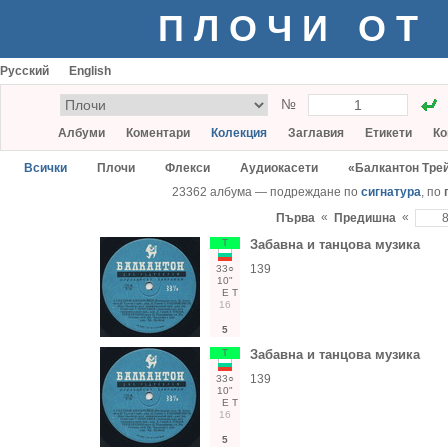
ПЛОЧИ ОТ
Русский
English
№
Албуми
Коментари
Колекция
Заглавия
Етикети
Ко
Всички
Плочи
Флекси
Аудиокасети
«Балкантон Тре
23362 албума — подреждане по
сигнатура
, по
«
«
Първа
Предишна
Т
Забавна и танцова музика
139
33○
10"
Е
Т
16
5
Т
Забавна и танцова музика
139
33○
10"
Е
Т
16
5