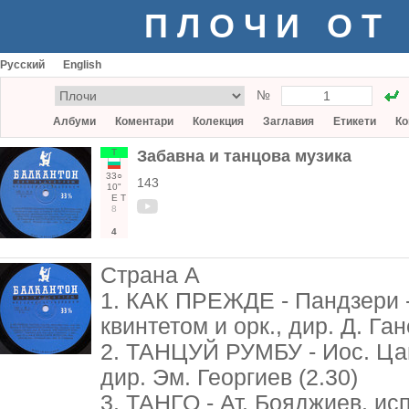
ПЛОЧИ ОТ
Русский
English
№
Албуми
Коментари
Колекция
Заглавия
Етикети
Ко
Т
Забавна и танцова музика
33○
143
10"
Е
Т
8
4
Страна А
1. КАК ПРЕЖДЕ - Пандзери - 
квинтетом и орк., дир. Д. Ган
2. ТАНЦУЙ РУМБУ - Иос. Цан
дир. Эм. Георгиев (2.30)
3. ТАНГО - Ат. Бояджиев, исп