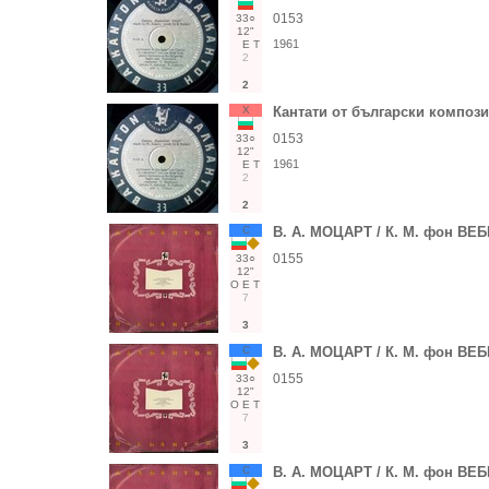
0153
33○
12"
1961
Е
Т
2
2
Х
Кантати от български композ
0153
33○
12"
1961
Е
Т
2
2
С
В. А. МОЦАРТ / К. М. фон ВЕ
0155
33○
12"
О
Е
Т
7
3
С
В. А. МОЦАРТ / К. М. фон ВЕ
0155
33○
12"
О
Е
Т
7
3
С
В. А. МОЦАРТ / К. М. фон ВЕ