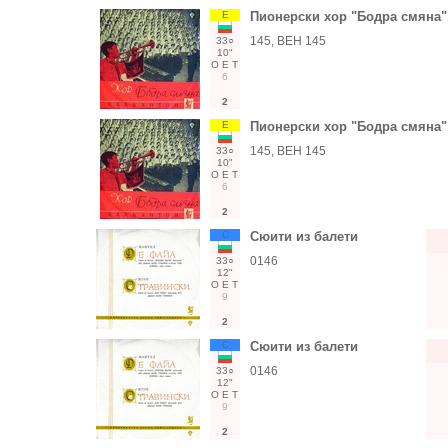
Е
Пионерски хор "Бодра смяна",
145, ВЕН 145
33○
10"
О
Е
Т
6
2
Е
Пионерски хор "Бодра смяна",
145, ВЕН 145
33○
10"
О
Е
Т
6
2
С
Сюити из балети
0146
33○
12"
О
Е
Т
9
2
С
Сюити из балети
0146
33○
12"
О
Е
Т
9
2