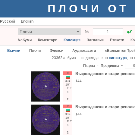
ПЛОЧИ ОТ
Русский
English
№
Албуми
Коментари
Колекция
Заглавия
Етикети
Ко
Всички
Плочи
Флекси
Аудиокасети
«Балкантон Тре
23362 албума — подреждане по
сигнатура
, по
«
«
Първа
Предишна
Х
Възрожденски и стари револ
144
33○
10"
Е
Т
6
2
Х
Възрожденски и стари револ
144
33○
10"
Е
Т
6
2