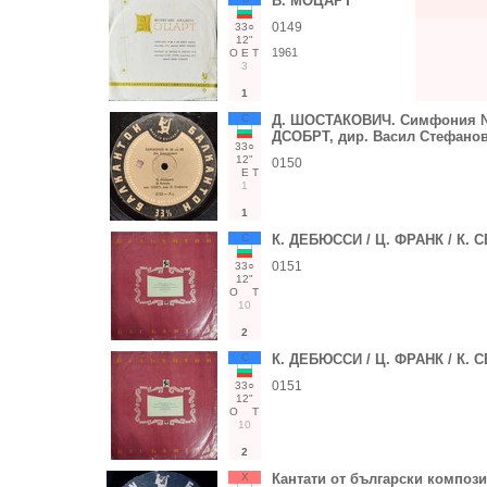
В. МОЦАРТ
0149
33○
12"
1961
О
Е
Т
3
1
С
Д. ШОСТАКОВИЧ. Симфония № 
ДСОБРТ, дир. Васил Стефано
33○
12"
0150
Е
Т
1
1
С
К. ДЕБЮССИ / Ц. ФРАНК / К. 
0151
33○
12"
О
Т
10
2
С
К. ДЕБЮССИ / Ц. ФРАНК / К. 
0151
33○
12"
О
Т
10
2
Х
Кантати от български композ