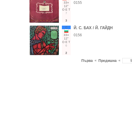
0155
33○
12"
О
Е
Т
7
3
С
Й. С. БАХ / Й. ГАЙДН
0156
33○
12"
О
Е
Т
6
2
«
«
Първа
Предишна