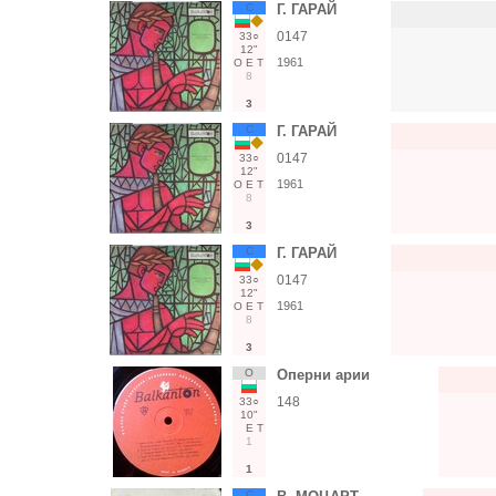
С
Г. ГАРАЙ
0147
33○
12"
1961
О
Е
Т
8
3
С
Г. ГАРАЙ
0147
33○
12"
1961
О
Е
Т
8
3
С
Г. ГАРАЙ
0147
33○
12"
1961
О
Е
Т
8
3
О
Оперни арии
148
33○
10"
Е
Т
1
1
С