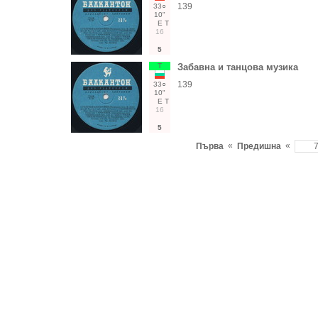
139
33○
10"
Е
Т
16
5
Т
Забавна и танцова музика
139
33○
10"
Е
Т
16
5
«
«
Първа
Предишна