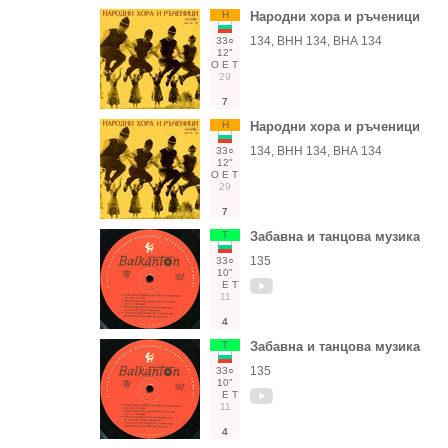
Н
Народни хора и ръченици
134, ВНН 134, ВНА 134
33○
12"
О
Е
Т
29
7
Н
Народни хора и ръченици
134, ВНН 134, ВНА 134
33○
12"
О
Е
Т
29
7
Т
Забавна и танцова музика
135
33○
10"
Е
Т
11
4
Т
Забавна и танцова музика
135
33○
10"
Е
Т
11
4