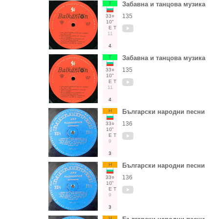
Т
Забавна и танцова музика
135
33○
10"
Е
Т
11
4
Т
Забавна и танцова музика
135
33○
10"
Е
Т
11
4
Н
Български народни песни
136
33○
10"
Е
Т
9
3
Н
Български народни песни
136
33○
10"
Е
Т
9
3
Н