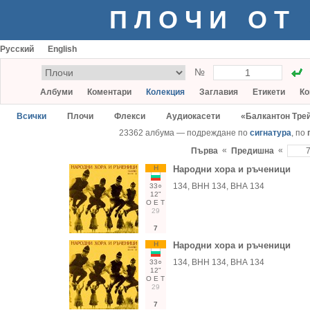
ПЛОЧИ ОТ
Русский
English
№
Албуми
Коментари
Колекция
Заглавия
Етикети
Ко
Всички
Плочи
Флекси
Аудиокасети
«Балкантон Тре
23362 албума — подреждане по
сигнатура
, по
«
«
Първа
Предишна
Н
Народни хора и ръченици
134, ВНН 134, ВНА 134
33○
12"
О
Е
Т
29
7
Н
Народни хора и ръченици
134, ВНН 134, ВНА 134
33○
12"
О
Е
Т
29
7