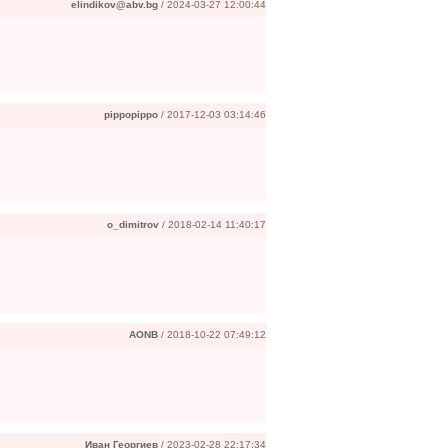
elindikov@abv.bg
/ 2024-03-27 12:00:44
pippopippo
/ 2017-12-03 03:14:46
o_dimitrov
/ 2018-02-14 11:40:17
AONB
/ 2018-10-22 07:49:12
Иван Георгиев
/ 2023-02-28 22:17:34