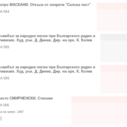
етро МАСКАНИ. Откъси от оперети "Селска чест"
А 564
самбъл за народни песни при Българского радио и
левизия. Худ. рък. Д. Динев. Дир. на орк. К. Колев
А 565
самбъл за народни песни при Българского радио и
левизия. Худ. рък. Д. Динев. Дир. на орк. К. Колев
А 565
исто СМИРНЕНСКИ. Стихове
А 566
та на запис:
1967