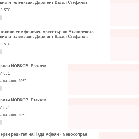
дио и телевизия. Диригент Васил Стефанов
А 570
 години симфоничен оркестър на Българского
дио и телевизия. Диригент Васил Стефанов
А 570
рдан ЙОВКОВ. Разкази
А 571
та на запис:
1967
рдан ЙОВКОВ. Разкази
А 571
та на запис:
1967
ерен рецитал на Надя Афеян - мецосопран