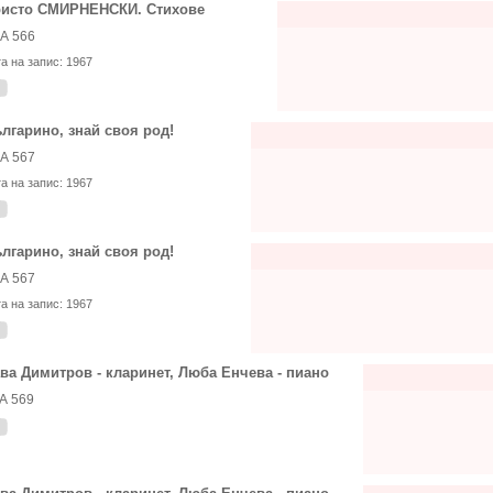
исто СМИРНЕНСКИ. Стихове
А 566
та на запис:
1967
лгарино, знай своя род!
А 567
та на запис:
1967
лгарино, знай своя род!
А 567
та на запис:
1967
ва Димитров - кларинет, Люба Енчева - пиано
А 569