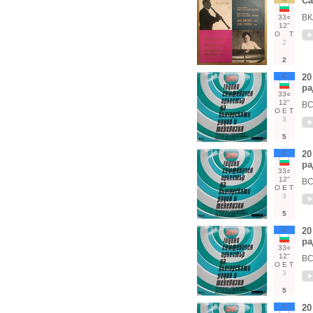
Са
ВК
33○
12"
О
Т
2
2
С
20
ра
33○
12"
ВС
О
Е
Т
3
5
С
20
ра
33○
12"
ВС
О
Е
Т
3
5
С
20
ра
33○
12"
ВС
О
Е
Т
3
5
С
20