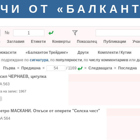
ЧИ ОТ «БАЛКАН
№
я
Заглавия
Етикети
Конверты
Показалец
Публикации
Уча
иокасети
«Балкантон Трейдинг»
Други
Комплекти / Кутии
— подреждане по
сигнатура
, по
популярности
, по
числу комментариев
или
д
«
«
»
»
Първа
Предишна
/ 1169
Следващата
Последна
сил ЧЕРНАЕВ, цигулка
А 563
та на запис:
1967
етро МАСКАНИ. Откъси от оперети "Селска чест"
А 564