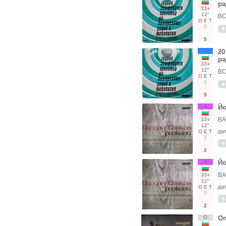
ра
33○
12"
ВС
О
Е
Т
3
5
С
20
ра
33○
12"
ВС
О
Е
Т
3
5
А
Йо
ВА
33○
12"
да
О
Е
Т
3
2
А
Йо
ВА
33○
12"
да
О
Е
Т
3
2
О
Оп