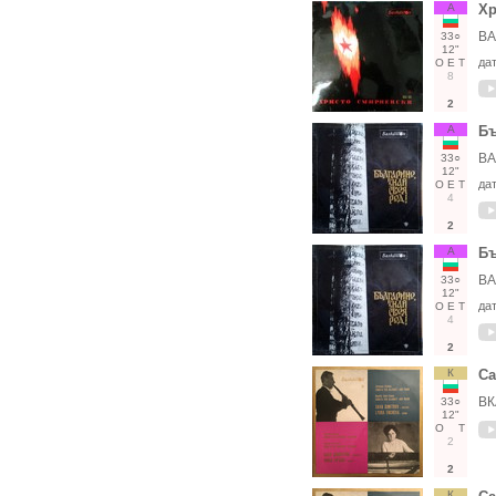
А
Хр
ВА
33○
12"
да
О
Е
Т
8
2
А
Бъ
ВА
33○
12"
да
О
Е
Т
4
2
А
Бъ
ВА
33○
12"
да
О
Е
Т
4
2
К
Са
ВК
33○
12"
О
Т
2
2
К