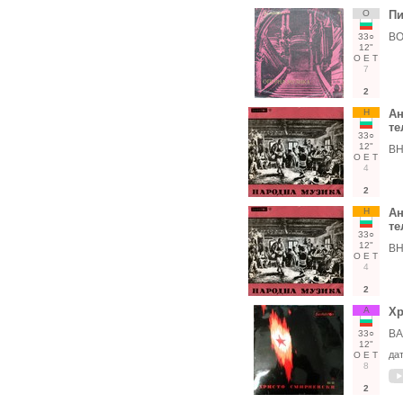
О
Пи
ВО
33○
12"
О
Е
Т
7
2
Н
Ан
те
33○
12"
ВН
О
Е
Т
4
2
Н
Ан
те
33○
12"
ВН
О
Е
Т
4
2
А
Хр
ВА
33○
12"
да
О
Е
Т
8
2