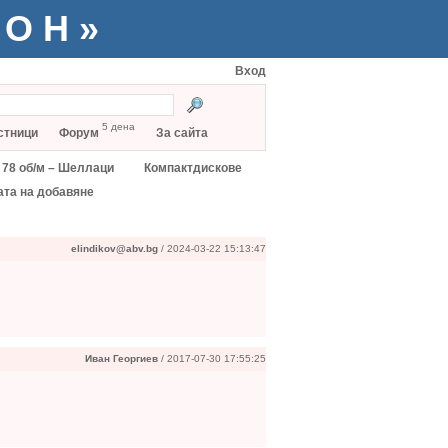
ТОН»
Вход
5 дена
стници
Форум
За сайта
78 об/м – Шеллаци
Компактдискове
ата на добавяне
elindikov@abv.bg
/ 2024-03-22 15:13:47
Иван Георгиев
/ 2017-07-30 17:55:25