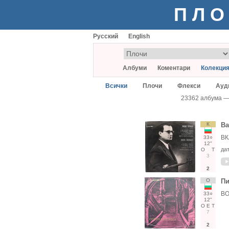
ПЛО
Русский
English
Албуми
Коментари
Колекци
Всички
Плочи
Флекси
Ауд
23362 албума 
К
Ва
ВК
33○
12"
да
О
Т
3
2
О
Пи
ВО
33○
12"
О
Е
Т
7
2