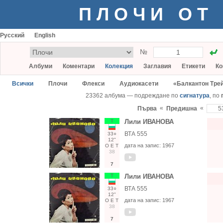
ПЛОЧИ ОТ
Русский
English
№
Албуми
Коментари
Колекция
Заглавия
Етикети
Ко
Всички
Плочи
Флекси
Аудиокасети
«Балкантон Тре
23362 албума — подреждане по
сигнатура
, по
«
«
Първа
Предишна
Т
Лили ИВАНОВА
ВТА 555
33○
12"
дата на запис:
1967
О
Е
Т
38
7
Т
Лили ИВАНОВА
ВТА 555
33○
12"
дата на запис:
1967
О
Е
Т
38
7