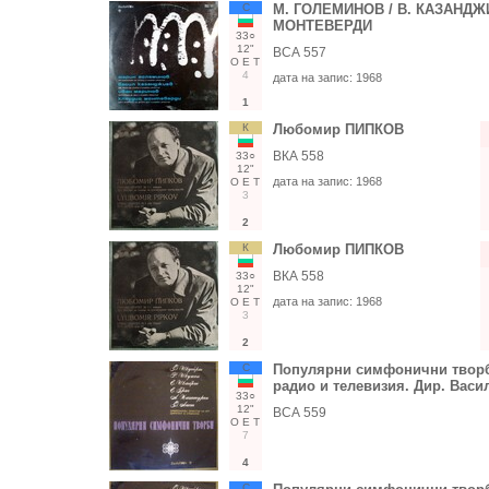
С
М. ГОЛЕМИНОВ / В. КАЗАНДЖИ
МОНТЕВЕРДИ
33○
12"
ВСА 557
О
Е
Т
4
дата на запис:
1968
1
К
Любомир ПИПКОВ
ВКА 558
33○
12"
дата на запис:
1968
О
Е
Т
3
2
К
Любомир ПИПКОВ
ВКА 558
33○
12"
дата на запис:
1968
О
Е
Т
3
2
С
Популярни симфонични творби
радио и телевизия. Дир. Вас
33○
12"
ВСА 559
О
Е
Т
7
4
С