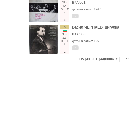
ВКА 561
33○
12"
дата на запис:
1967
О
Т
6
2
К
Васил ЧЕРНАЕВ, цигулка
ВКА 563
33○
12"
дата на запис:
1967
О
Т
3
2
«
«
Първа
Предишна