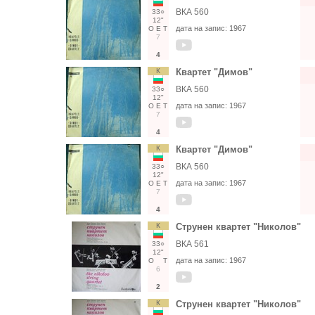
ВКА 560
33○
12"
дата на запис:
1967
О
Е
Т
7
4
К
Квартет "Димов"
ВКА 560
33○
12"
дата на запис:
1967
О
Е
Т
7
4
К
Квартет "Димов"
ВКА 560
33○
12"
дата на запис:
1967
О
Е
Т
7
4
К
Струнен квартет "Николов"
ВКА 561
33○
12"
дата на запис:
1967
О
Т
6
2
К
Струнен квартет "Николов"