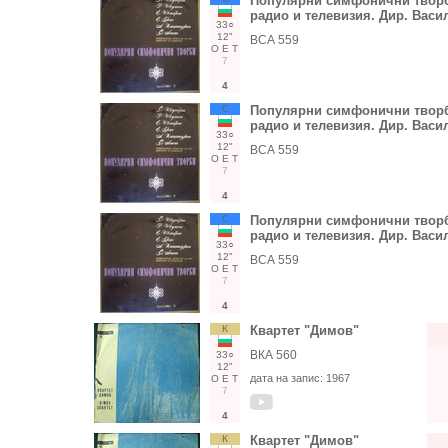
Популярни симфонични творби
радио и телевизия. Дир. Вас
33○
12"
ВСА 559
О
Е
Т
7
4
С
Популярни симфонични творби
радио и телевизия. Дир. Вас
33○
12"
ВСА 559
О
Е
Т
7
4
С
Популярни симфонични творби
радио и телевизия. Дир. Вас
33○
12"
ВСА 559
О
Е
Т
7
4
К
Квартет "Димов"
ВКА 560
33○
12"
дата на запис:
1967
О
Е
Т
7
4
К
Квартет "Димов"