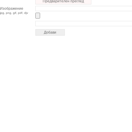
Предварителен преглед
Изображение
jpg, png, gif, pdf, djv