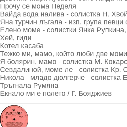
Прочу се мома Неделя
Вайда вода налива - солистка Н. Хво
Яна турчин лъгала - изп. група певци 
Елено моме - солистки Янка Рупкина,
Хей, гиди
Котел касаба
Тежко ми, мамо, който люби две моми
Я болярин, мамо - солистка М. Кокар
Севдалиной, моме ле - солистка Кр. 
Никола - младо дюлгерче - солистка 
Тръгнала Румяна
Екнало ми е полето / Г. Бояджиев