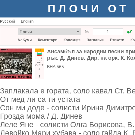
ПЛОЧИ ОТ
Русский
English
№
Албуми
Коментари
Колекция
Заглавия
Етикети
Ко
Н
Ансамбъл за народни песни при
рък. Д. Динев. Дир. на орк. К. К
33○
12"
О
Е
Т
ВНА 565
4
2
Заплакала е гората, соло кавал Ст. Ве
От мед ли са ти устата
Сон ми доде - солисти Ирина Димитро
Грозда мома / Д. Динев
Леле Яне - солисти Олга Борисова, В
Девойко Мари хубава - соло гайда К.