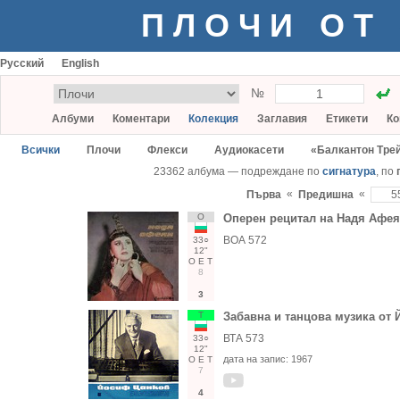
ПЛОЧИ ОТ
Русский
English
№
Албуми
Коментари
Колекция
Заглавия
Етикети
Ко
Всички
Плочи
Флекси
Аудиокасети
«Балкантон Тре
23362 албума — подреждане по
сигнатура
, по
«
«
Първа
Предишна
О
Оперен рецитал на Надя Афея
ВОА 572
33○
12"
О
Е
Т
8
3
Т
Забавна и танцова музика от
ВТА 573
33○
12"
дата на запис:
1967
О
Е
Т
7
4