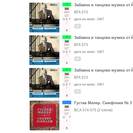
Т
Забавна и танцова музика от
ВТА 573
33○
12"
дата на запис:
1967
О
Е
Т
7
4
Т
Забавна и танцова музика от
ВТА 573
33○
12"
дата на запис:
1967
О
Е
Т
7
4
Т
Забавна и танцова музика от
ВТА 573
33○
12"
дата на запис:
1967
О
Е
Т
7
4
С
Густав Малер. Симфония № 3 
ВСА 574-575 (2 плочи)
33○
12"
О
Т
9
5