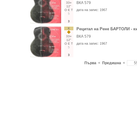
ВКА 579
33○
12"
дата на запис:
1967
О
Е
Т
5
3
К
Рецитал на Рене БАРТОЛИ - к
ВКА 579
33○
12"
дата на запис:
1967
О
Е
Т
5
3
«
«
Първа
Предишна