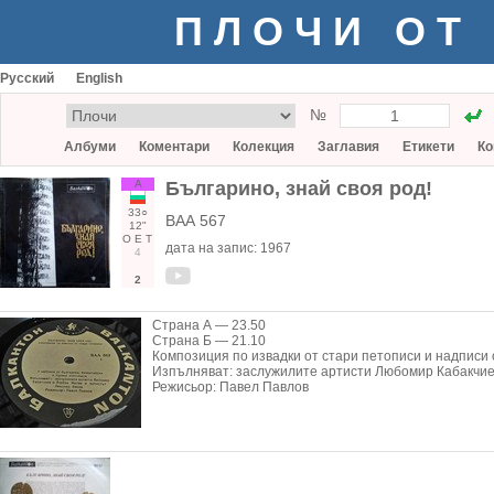
ПЛОЧИ ОТ
Русский
English
№
Албуми
Коментари
Колекция
Заглавия
Етикети
Ко
А
Българино, знай своя род!
33○
ВАА 567
12"
О
Е
Т
дата на запис:
1967
4
2
Страна А — 23.50
Страна Б — 21.10
Композиция по извадки от стари петописи и надписи о
Изпълняват: заслужилите артисти Любомир Кабакчие
Режисьор: Павел Павлов