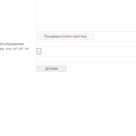
Предварителен преглед
Изображение
jpg, png, gif, pdf, djv