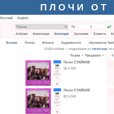
ПЛОЧИ ОТ
Русский
English
№
Албуми
Коментари
Колекция
Заглавия
Етикети
К
Всички
Плочи
Флекси
Аудиокасети
«Балкантон Тре
23358 албума — подреждане по
сигнатура
, по
«
«
Първа
Предишна
С
Петко СТАЙНОВ
ВСА 500
33○
12"
О
Е
Т
14
6
С
Петко СТАЙНОВ
ВСА 500
33○
12"
О
Е
Т
14
6