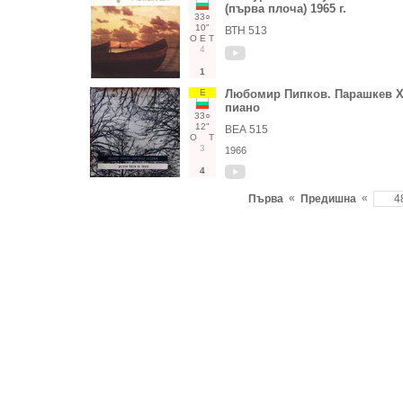
(първа плоча) 1965 г.
33○
10"
ВТН 513
О
Е
Т
4
1
Е
Любомир Пипков. Парашкев Ха
пиано
33○
12"
ВЕА 515
О
Т
3
1966
4
«
«
Първа
Предишна