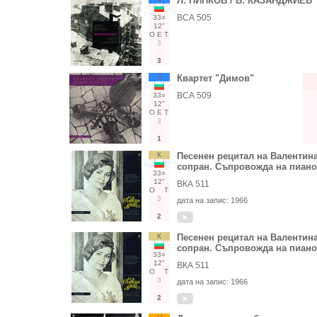
Л. ПИПКОВ / В. КАЗАНДЖИЕВ
ВСА 505
33○
12"
О
Е
Т
3
3
С
Квартет "Димов"
ВСА 509
33○
12"
О
Е
Т
3
1
К
Песенен рецитал на Валенти
сопран. Съпровожда на пиан
33○
12"
ВКА 511
О
Т
3
дата на запис:
1966
2
К
Песенен рецитал на Валенти
сопран. Съпровожда на пиан
33○
12"
ВКА 511
О
Т
3
дата на запис:
1966
2