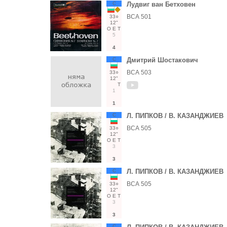
С
Лудвиг ван Бетховен
ВСА 501
33○
12"
О
Е
Т
5
4
С
Дмитрий Шостакович
ВСА 503
33○
12"
Т
1
1
С
Л. ПИПКОВ / В. КАЗАНДЖИЕВ
ВСА 505
33○
12"
О
Е
Т
3
3
С
Л. ПИПКОВ / В. КАЗАНДЖИЕВ
ВСА 505
33○
12"
О
Е
Т
3
3
С