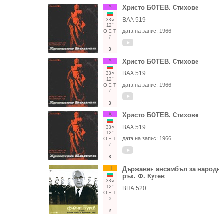
А
Христо БОТЕВ. Стихове
ВАА 519
33○
12"
дата на запис:
1966
О
Е
Т
7
3
А
Христо БОТЕВ. Стихове
ВАА 519
33○
12"
дата на запис:
1966
О
Е
Т
7
3
А
Христо БОТЕВ. Стихове
ВАА 519
33○
12"
дата на запис:
1966
О
Е
Т
7
3
Н
Държавен ансамбъл за народни
рък. Ф. Кутев
33○
12"
ВНА 520
О
Е
Т
5
2