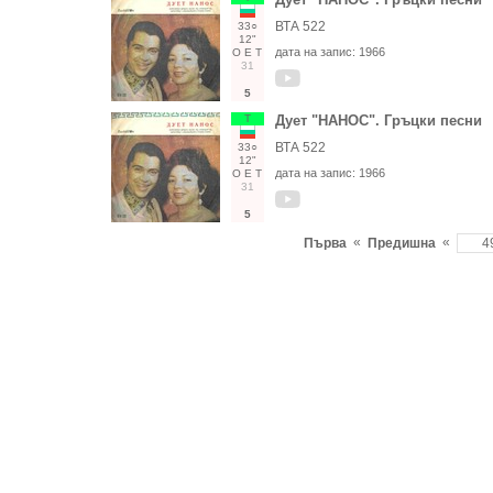
ВТА 522
33○
12"
дата на запис:
1966
О
Е
Т
31
5
Т
Дует "НАНОС". Гръцки песни
ВТА 522
33○
12"
дата на запис:
1966
О
Е
Т
31
5
«
«
Първа
Предишна