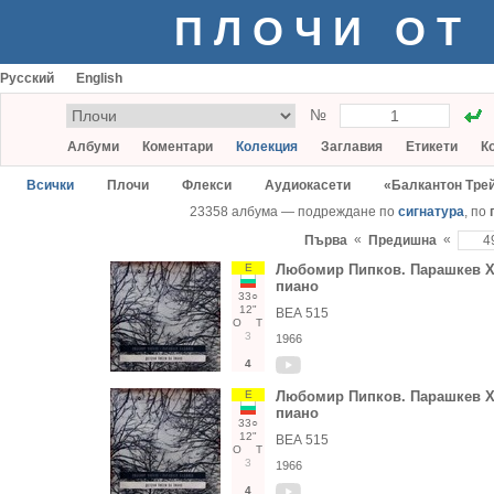
ПЛОЧИ ОТ
Русский
English
№
Албуми
Коментари
Колекция
Заглавия
Етикети
К
Всички
Плочи
Флекси
Аудиокасети
«Балкантон Тре
23358 албума — подреждане по
сигнатура
, по
«
«
Първа
Предишна
Е
Любомир Пипков. Парашкев Ха
пиано
33○
12"
ВЕА 515
О
Т
3
1966
4
Е
Любомир Пипков. Парашкев Ха
пиано
33○
12"
ВЕА 515
О
Т
3
1966
4