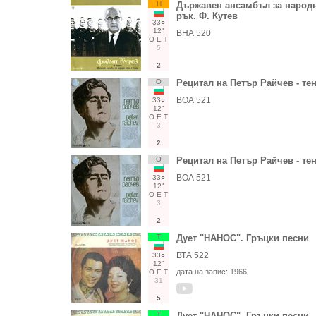
Н
Държавен ансамбъл за народни
рък. Ф. Кутев
33○
12"
ВНА 520
О
Е
Т
5
2
О
Рецитал на Петър Райчев - те
ВОА 521
33○
12"
О
Е
Т
3
2
О
Рецитал на Петър Райчев - те
ВОА 521
33○
12"
О
Е
Т
3
2
Т
Дует "НАНОС". Гръцки песни
ВТА 522
33○
12"
дата на запис:
1966
О
Е
Т
31
5
Т
Дует "НАНОС". Гръцки песни