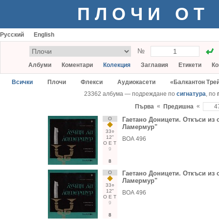
ПЛОЧИ ОТ
Русский
English
№
Албуми
Коментари
Колекция
Заглавия
Етикети
Ко
Всички
Плочи
Флекси
Аудиокасети
«Балкантон Тре
23362 албума — подреждане по
сигнатура
, по
«
«
Първа
Предишна
О
Гаетано Доницети. Откъси из 
Ламермур"
33○
12"
ВОА 496
О
Е
Т
9
8
О
Гаетано Доницети. Откъси из 
Ламермур"
33○
12"
ВОА 496
О
Е
Т
9
8