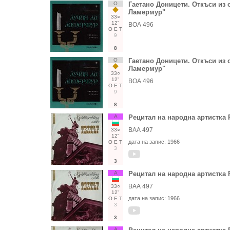
О
Гаетано Доницети. Откъси из 
Ламермур"
33○
12"
ВОА 496
О
Е
Т
9
8
О
Гаетано Доницети. Откъси из 
Ламермур"
33○
12"
ВОА 496
О
Е
Т
9
8
А
Рецитал на народна артистка
ВАА 497
33○
12"
дата на запис:
1966
О
Е
Т
3
3
А
Рецитал на народна артистка
ВАА 497
33○
12"
дата на запис:
1966
О
Е
Т
3
3
А