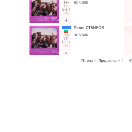
ВСА 500
33○
12"
О
Е
Т
14
6
С
Петко СТАЙНОВ
ВСА 500
33○
12"
О
Е
Т
14
6
«
«
Първа
Предишна