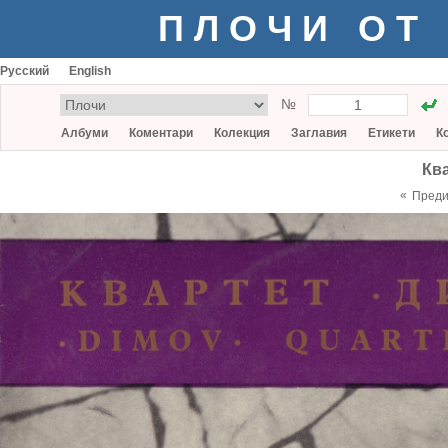
ПЛОЧИ ОТ
Русский
English
№
Албуми
Коментари
Колекция
Заглавия
Етикети
К
Кв
«
Пред