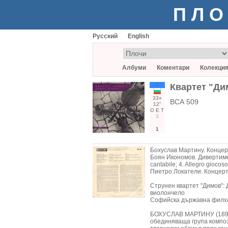
ПЛО
Русский
English
Албуми
Коментари
Колекци
С
Квартет "Ди
33○
ВСА 509
12"
О
Е
Т
3
1
Бохуслав Мартину. Концерт 
Боян Икономов. Дивертимент
cantabile; 4. Allegro giocoso
Пиетро Локатели. Концерт з
Струнен квартет "Димов": 
виолончело
Софийска държавна филха
БОХУСЛАВ МАРТИНУ (1890-
обединяваща група композ