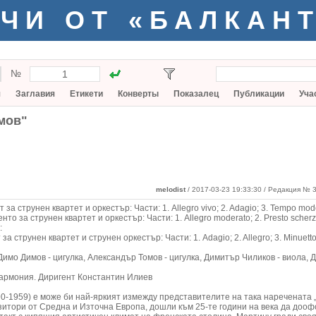
ЧИ ОТ «БАЛКАН
№
я
Заглавия
Етикети
Конверты
Показалец
Публикации
Уча
мов"
melodist
/ 2017-03-23 19:33:30
/ Редакция № 3
за струнен квартет и оркестър: Части: 1. Allegro vivo; 2. Adagio; 3. Tempo mod
о за струнен квартет и оркестър: Части: 1. Allegro moderato; 2. Presto scherz
:
а струнен квартет и струнен оркестър: Части: 1. Adagio; 2. Allegro; 3. Minuetto
Димо Димов - цигулка, Александър Томов - цигулка, Димитър Чиликов - виола, 
рмония. Диригент Константин Илиев
1959) е може би най-яркият измежду представителите на така наречената 
итори от Средна и Източна Европа, дошли към 25-те години на века да дооф