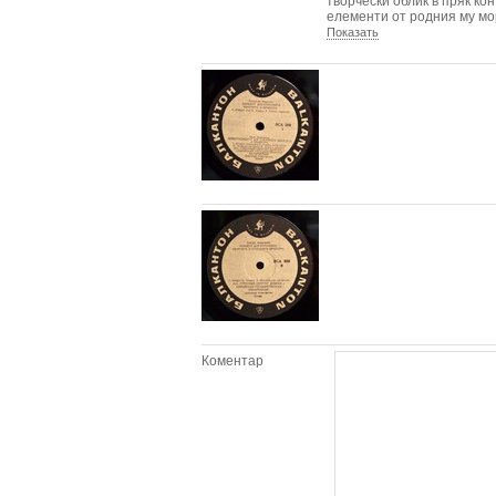
творчески облик в пряк ко
елементи от родния му мо
Показать
Коментар