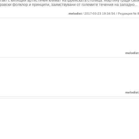
нтакт с кипящия артистичен климат на френската столица. Мартину гради сво
равски фолклор и принципи, заимствувани от големите течения на западно
...
melodist
/ 2017-03-23 19:34:54 / Редакция № 8
melodist
melodist