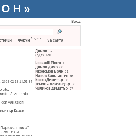
ТОН»
Вход
5 дена
стници
Форум
За сайта
Димов
59
СДФ
198
Locatelli Pietro
1
Димов Димо
60
Икономов Боян
31
Илиев Константин
85
Козев Димитър
58
: 2022-02-13 13:51:34
Томов Александър
56
Чиликов Димитър
57
erato:
ando; 3. Andante
 con variazioni
Димитър Козев -
„Парижка школа",
ормят своя