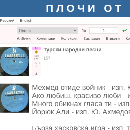
ПЛОЧИ ОТ
Русский
English
№
Албуми
Коментари
Колекция
Заглавия
Етикети
Ко
М
Турски народни песни
33○
157
10"
Е
Т
1
2
Мехмед отиде войник - изп. 
Ако любиш, красиво люби - и
Много обикнах гласа ти - изп
Йорюк Али - изп. Ю. Ахмедов
Бърза хасковска игра - изп. 