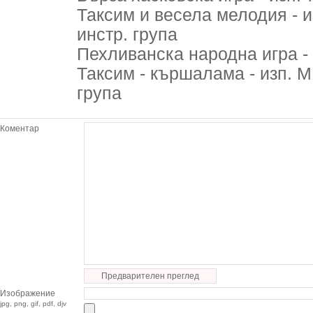
Таксим и весела мелодия - и
инстр. група
Пехливанска народна игра - 
Таксим - кършалама - изп. М
група
Коментар
Предварителен преглед
Изображение
jpg, png, gif, pdf, djv