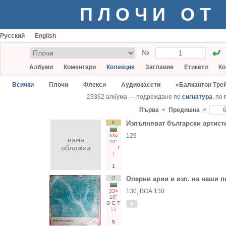
ПЛОЧИ ОТ
Русский
English
№
Албуми
Коментари
Колекция
Заглавия
Етикети
Ко
Всички
Плочи
Флекси
Аудиокасети
«Балкантон Тре
23362 албума — подреждане по
сигнатура
, по
«
«
Първа
Предишна
К
Изпълняват български артист
129
33○
10"
Т
1
1
О
Оперни арии в изп. на наши п
130, ВОА 130
33○
10"
О
Е
Т
14
5