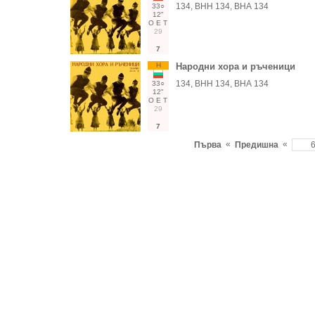
134, ВНН 134, ВНА 134
33○
12"
О
Е
Т
29
7
Н
Народни хора и ръченици
134, ВНН 134, ВНА 134
33○
12"
О
Е
Т
29
7
«
«
Първа
Предишна