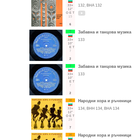
132, ВНА 132
33○
12"
О
Е
Т
15
6
Т
Забавна и танцова музика
133
33○
10"
Е
Т
7
2
Т
Забавна и танцова музика
133
33○
10"
Е
Т
7
2
Н
Народни хора и ръченици
134, ВНН 134, ВНА 134
33○
12"
О
Е
Т
29
7
Н
Народни хора и ръченици