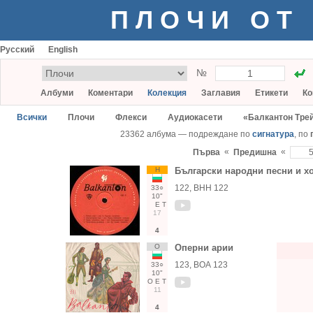
ПЛОЧИ ОТ
Русский
English
№
Албуми
Коментари
Колекция
Заглавия
Етикети
Ко
Всички
Плочи
Флекси
Аудиокасети
«Балкантон Тре
23362 албума — подреждане по
сигнатура
, по
«
«
Първа
Предишна
Н
Български народни песни и х
122, ВНН 122
33○
10"
Е
Т
17
4
О
Оперни арии
123, ВОА 123
33○
10"
О
Е
Т
11
4