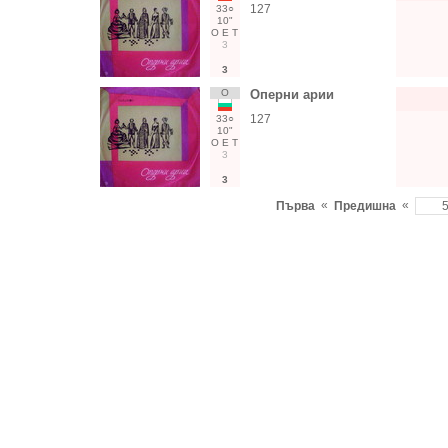
127
33○
10"
О
Е
Т
3
3
О
Оперни арии
127
33○
10"
О
Е
Т
3
3
«
«
Първа
Предишна