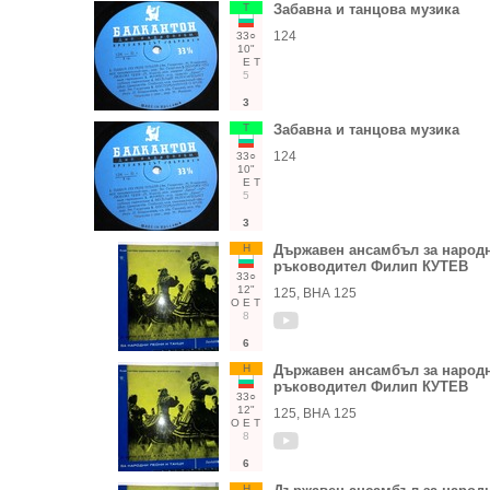
Т
Забавна и танцова музика
124
33○
10"
Е
Т
5
3
Т
Забавна и танцова музика
124
33○
10"
Е
Т
5
3
Н
Държавен ансамбъл за народни
ръководител Филип КУТЕВ
33○
12"
125, ВНА 125
О
Е
Т
8
6
Н
Държавен ансамбъл за народни
ръководител Филип КУТЕВ
33○
12"
125, ВНА 125
О
Е
Т
8
6
Н