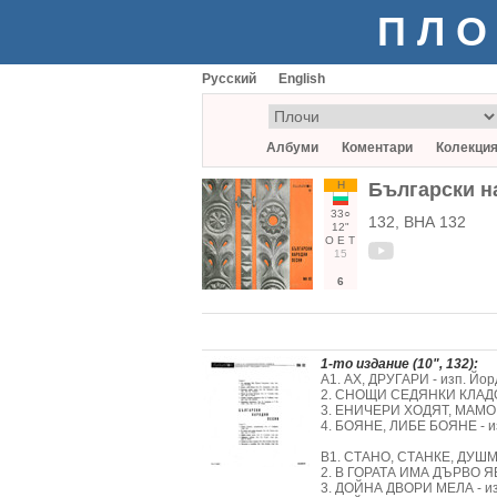
ПЛО
Русский
English
Албуми
Коментари
Колекци
Н
Български н
33○
132, ВНА 132
12"
О
Е
Т
15
6
1-то издание (10", 132):
А1. АХ, ДРУГАРИ - изп. Йорд
2. СНОЩИ СЕДЯНКИ КЛАДОХМЕ
3. ЕНИЧЕРИ ХОДЯТ, МАМО - и
4. БОЯНЕ, ЛИБЕ БОЯНЕ - изп
В1. СТАНО, СТАНКЕ, ДУШМАН
2. В ГОРАТА ИМА ДЪРВО ЯВОР
3. ДОЙНА ДВОРИ МЕЛА - изп.