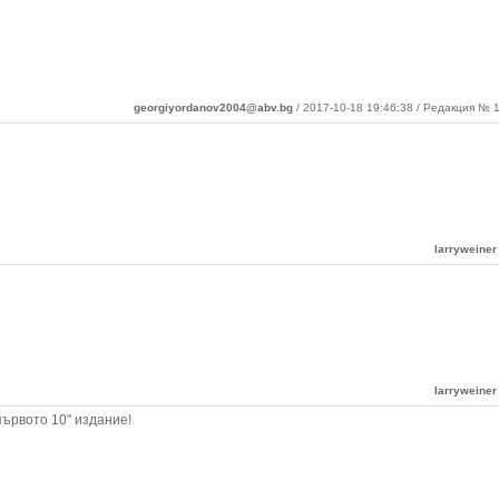
georgiyordanov2004@abv.bg
/ 2017-10-18 19:46:38 / Редакция № 1
larryweiner
larryweiner
ървото 10" издание!