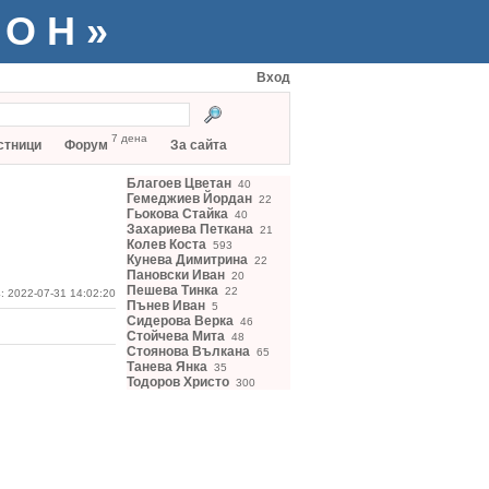
ТОН»
Вход
7 дена
стници
Форум
За сайта
Благоев Цветан
40
Гемеджиев Йордан
22
Гьокова Стайка
40
Захариева Петкана
21
Колев Коста
593
Кунева Димитрина
22
Пановски Иван
20
Пешева Тинка
22
: 2022-07-31 14:02:20
Пънев Иван
5
Сидерова Верка
46
Стойчева Мита
48
Стоянова Вълкана
65
Танева Янка
35
Тодоров Христо
300