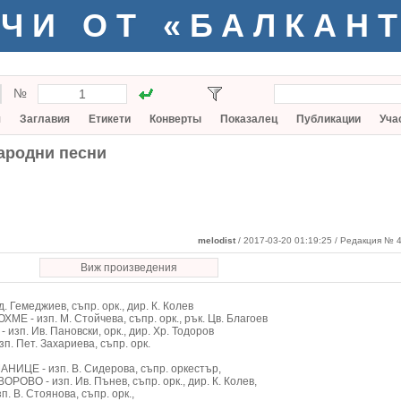
ЧИ ОТ «БАЛКАН
№
я
Заглавия
Етикети
Конверты
Показалец
Публикации
Уча
ародни песни
melodist
/ 2017-03-20 01:19:25
/ Редакция № 4
Виж произведения
. Гемеджиев, съпр. орк., дир. К. Колев
 - изп. М. Стойчева, съпр. орк., рък. Цв. Благоев
зп. Ив. Пановски, орк., дир. Хр. Тодоров
. Пет. Захариева, съпр. орк.
ИЦЕ - изп. В. Сидерова, съпр. оркестър,
ОВО - изп. Ив. Пънев, съпр. орк., дир. К. Колев,
 В. Стоянова, съпр. орк.,