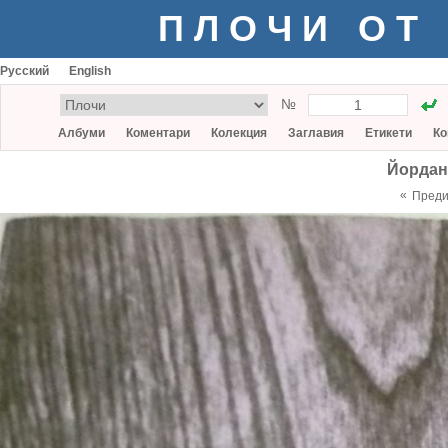
ПЛОЧИ ОТ
Русский
English
№
Албуми
Коментари
Колекция
Заглавия
Етикети
Ко
Йордан
«
Пред