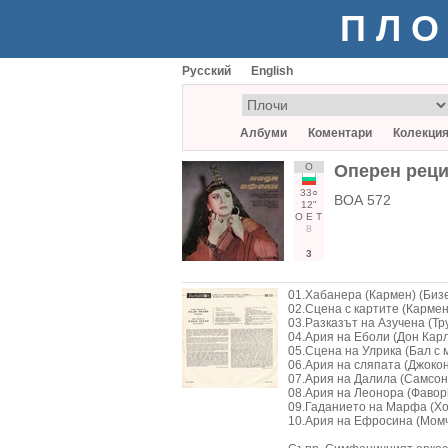
ПЛО
Русский
English
Албуми
Коментари
Колекци
О
Оперен реци
33○
ВОА 572
12"
О
Е
Т
8
3
01.Хабанера (Кармен) (Биз
02.Сцена с картите (Кармен
03.Разказът на Азучена (Тр
04.Ария на Еболи (Дон Карл
05.Сцена на Улрика (Бал с 
06.Ария на сляпата (Джоко
07.Ария на Далила (Самсон
08.Ария на Леонора (Фавор
09.Гаданието на Марфа (Хо
10.Ария на Ефросина (Момч