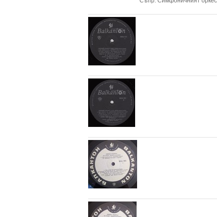
Съпр. Симфоничният оркест