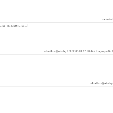
melodist
а - виж цената....!
elindikov@abv.bg
/ 2022-05-04 17:28:44 / Редакция № 1
elindikov@abv.bg