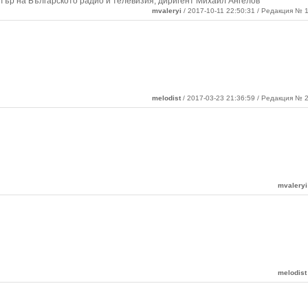
ър на Българското радио и телевизия, диригент Михаил Ангелов
mvaleryi
/ 2017-10-11 22:50:31 / Редакция № 1
melodist
/ 2017-03-23 21:36:59 / Редакция № 2
mvaleryi
melodist