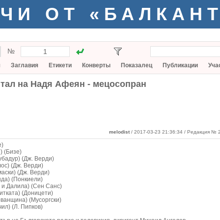
ЧИ ОТ «БАЛКАН
№
я
Заглавия
Етикети
Конверты
Показалец
Публикации
Уча
тал на Надя Афеян - мецосопран
melodist
/ 2017-03-23 21:36:34
/ Редакция № 2
е)
) (Бизе)
убадур) (Дж. Верди)
ос) (Дж. Верди)
маски) (Дж. Верди)
нда) (Понкиели)
 и Далила) (Сен Санс)
итката) (Доницети)
ванщина) (Мусоргски)
ил) (Л. Пипков)