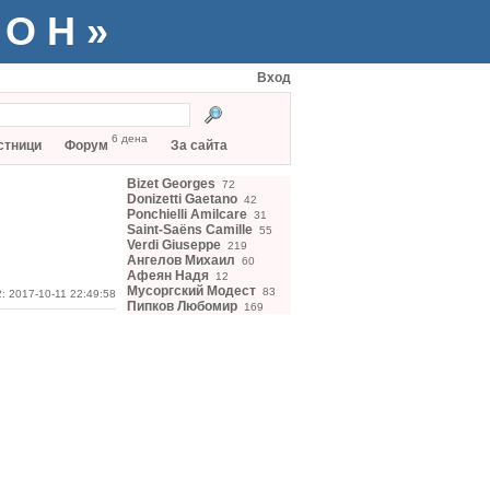
ТОН»
Вход
6 дена
стници
Форум
За сайта
Bizet Georges
72
Donizetti Gaetano
42
Ponchielli Amilcare
31
Saint-Saëns Camille
55
Verdi Giuseppe
219
Ангелов Михаил
60
Афеян Надя
12
Мусоргский Модест
83
: 2017-10-11 22:49:58
Пипков Любомир
169