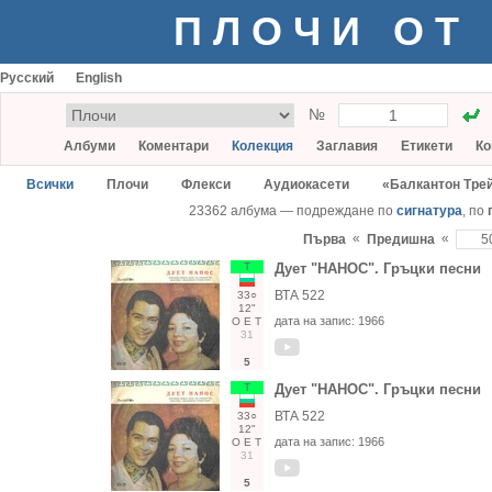
ПЛОЧИ ОТ
Русский
English
№
Албуми
Коментари
Колекция
Заглавия
Етикети
Ко
Всички
Плочи
Флекси
Аудиокасети
«Балкантон Тре
23362 албума — подреждане по
сигнатура
, по
«
«
Първа
Предишна
Т
Дует "НАНОС". Гръцки песни
ВТА 522
33○
12"
дата на запис:
1966
О
Е
Т
31
5
Т
Дует "НАНОС". Гръцки песни
ВТА 522
33○
12"
дата на запис:
1966
О
Е
Т
31
5