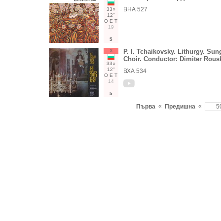
ВНА 527
33○
12"
О
Е
Т
19
5
Х
P. I. Tchaikovsky. Lithurgy. Su
Choir. Conductor: Dimiter Rous
33○
12"
ВХА 534
О
Е
Т
14
5
«
«
Първа
Предишна