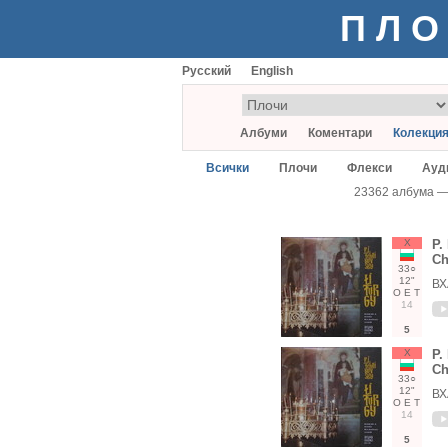
ПЛО
Русский
English
Албуми
Коментари
Колекци
Всички
Плочи
Флекси
Ауд
23362 албума 
Х
P.
Ch
33○
12"
ВХ
О
Е
Т
14
5
Х
P.
Ch
33○
12"
ВХ
О
Е
Т
14
5