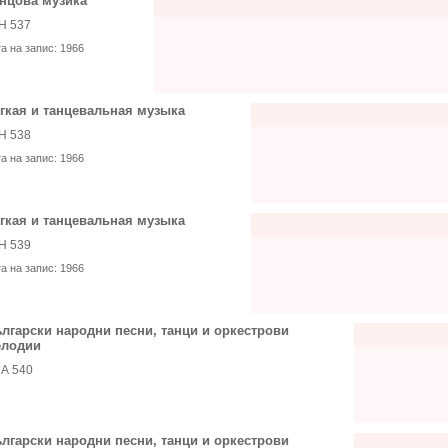
нцова музика
Н 537
та на запис:
1966
гкая и танцевальная музыка
Н 538
та на запис:
1966
гкая и танцевальная музыка
Н 539
та на запис:
1966
лгарски народни песни, танци и оркестрови
елодии
А 540
лгарски народни песни, танци и оркестрови