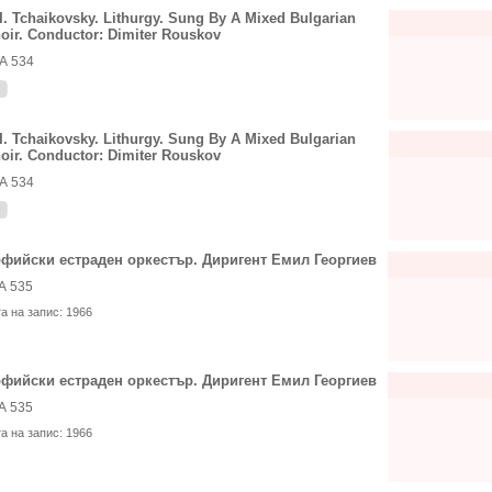
 I. Tchaikovsky. Lithurgy. Sung By A Mixed Bulgarian
oir. Conductor: Dimiter Rouskov
А 534
 I. Tchaikovsky. Lithurgy. Sung By A Mixed Bulgarian
oir. Conductor: Dimiter Rouskov
А 534
фийски естраден оркестър. Диригент Емил Георгиев
А 535
та на запис:
1966
фийски естраден оркестър. Диригент Емил Георгиев
А 535
та на запис:
1966