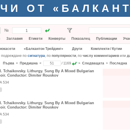
ЧИ ОТ «БАЛКАН
№
я
Заглавия
Етикети
Конверты
Показалец
Публикации
Уча
иокасети
«Балкантон Трейдинг»
Други
Комплекти / Кутии
— подреждане по
сигнатура
, по
популярности
, по
числу комментариев
или
д
«
«
»
»
Първа
Предишна
/ 1169
Следващата
Последна
 I. Tchaikovsky. Lithurgy. Sung By A Mixed Bulgarian
oir. Conductor: Dimiter Rouskov
А 534
 I. Tchaikovsky. Lithurgy. Sung By A Mixed Bulgarian
oir. Conductor: Dimiter Rouskov
А 534