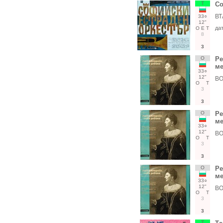
Т
Со
ВТ
33○
12"
да
О
Е
Т
8
3
О
Ре
ме
33○
12"
ВО
О
Т
3
3
О
Ре
ме
33○
12"
ВО
О
Т
3
3
О
Ре
ме
33○
12"
ВО
О
Т
3
3
Т