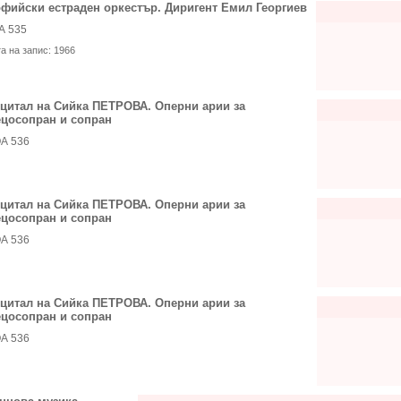
фийски естраден оркестър. Диригент Емил Георгиев
А 535
та на запис:
1966
цитал на Сийка ПЕТРОВА. Оперни арии за
цосопран и сопран
А 536
цитал на Сийка ПЕТРОВА. Оперни арии за
цосопран и сопран
А 536
цитал на Сийка ПЕТРОВА. Оперни арии за
цосопран и сопран
А 536