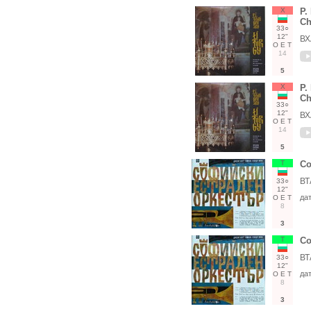
Х
P.
Ch
33○
12"
ВХ
О
Е
Т
14
5
Х
P.
Ch
33○
12"
ВХ
О
Е
Т
14
5
Т
Со
ВТ
33○
12"
да
О
Е
Т
8
3
Т
Со
ВТ
33○
12"
да
О
Е
Т
8
3