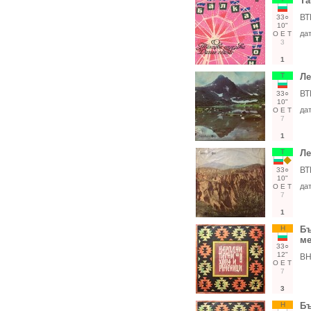
Та
ВТ
33○
10"
да
О
Е
Т
3
1
Т
Ле
ВТ
33○
10"
да
О
Е
Т
7
1
Т
Ле
ВТ
33○
10"
да
О
Е
Т
7
1
Н
Бъ
м
33○
12"
ВН
О
Е
Т
7
3
Н
Бъ