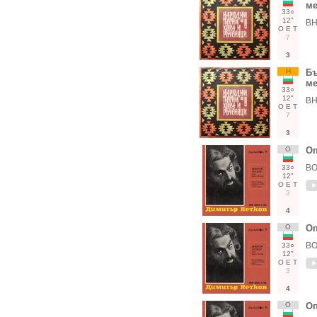
м
33○
12"
ВН
О
Е
Т
7
3
Н
Бъ
м
33○
12"
ВН
О
Е
Т
7
3
О
Оп
ВО
33○
12"
О
Е
Т
3
4
О
Оп
ВО
33○
12"
О
Е
Т
3
4
О
Оп