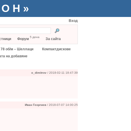
ТОН»
Вход
5 дена
стници
Форум
За сайта
78 об/м – Шеллаци
Компактдискове
ата на добавяне
o_dimitrov
/ 2018-02-11 18:47:39
Иван Георгиев
/ 2018-07-07 14:00:25