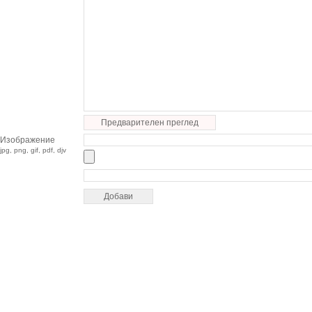
Предварителен преглед
Изображение
jpg, png, gif, pdf, djv