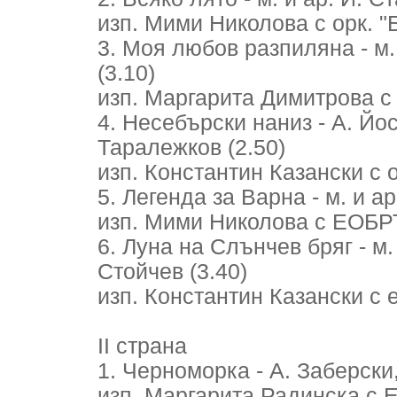
изп. Мими Николова с орк. "
3. Моя любов разпиляна - м. 
(3.10)
изп. Маргарита Димитрова с е
4. Несебърски наниз - А. Йо
Таралежков (2.50)
изп. Константин Казански с о
5. Легенда за Варна - м. и ар
изп. Мими Николова с ЕОБРТ
6. Луна на Слънчев бряг - м.
Стойчев (3.40)
изп. Константин Казански с е
II страна
1. Черноморка - А. Заберски,
изп. Маргарита Радинска с Е