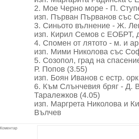
2. Мое Черно море - П. Ступе
изп. Първан Първанов със Со
3. Синьото вълнение - Ж. Лев
изп. Кирил Семов с ЕОБРТ, д
4. Спомен от лятото - м. и ар
изп. Мими Николова със Соф.
5. Созопол, град на спасени
Р. Попов (3.55)
изп. Боян Иванов с естр. орк
6. Към Слънчевия бряг - Д. 
Таралежков (4.05)
изп. Маргрета Николова и Кир
Вълчев
Коментар