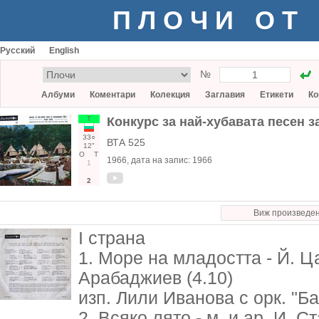
ПЛОЧИ ОТ
Русский
English
№
Албуми
Коментари
Колекция
Заглавия
Етикети
Ко
Т
Конкурс за най-хубавата песен з
33○
ВТА 525
12"
О
Т
1966
, дата на запис:
1966
1
2
Виж произведе
I страна
1. Море на младостта - Й. Ц
Арабаджиев (4.10)
изп. Лили Иванова с орк. "Ба
2. Всяко лято - м. и ар. И. Ст