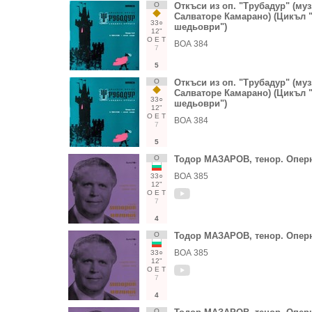
О
Откъси из оп. "Трубадур" (муз
Салваторе Камарано) (Цикъл 
33○
шедьоври")
12"
О
Е
Т
ВОА 384
7
5
О
Откъси из оп. "Трубадур" (муз
Салваторе Камарано) (Цикъл 
33○
шедьоври")
12"
О
Е
Т
ВОА 384
7
5
О
Тодор МАЗАРОВ, тенор. Опер
ВОА 385
33○
12"
О
Е
Т
7
4
О
Тодор МАЗАРОВ, тенор. Опер
ВОА 385
33○
12"
О
Е
Т
7
4
О