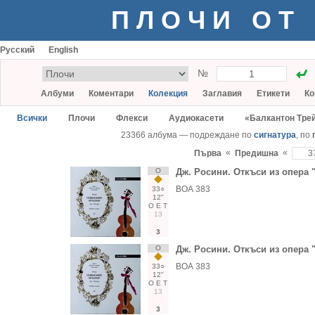
ПЛОЧИ ОТ
Русский
English
№
Албуми
Коментари
Колекция
Заглавия
Етикети
Ко
Всички
Плочи
Флекси
Аудиокасети
«Балкантон Тре
23366 албума — подреждане по
сигнатура
, по
«
«
Първа
Предишна
О
Дж. Росини. Откъси из опера
ВОА 383
33○
12"
О
Е
Т
13
3
О
Дж. Росини. Откъси из опера
ВОА 383
33○
12"
О
Е
Т
13
3