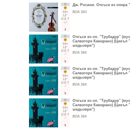
О
Дж. Росини. Откъси из опера
ВОА 383
33○
12"
О
Е
Т
13
3
О
Откъси из оп. "Трубадур" (муз
Салваторе Камарано) (Цикъл 
33○
шедьоври")
12"
О
Е
Т
ВОА 384
7
5
О
Откъси из оп. "Трубадур" (муз
Салваторе Камарано) (Цикъл 
33○
шедьоври")
12"
О
Е
Т
ВОА 384
7
5
О
Откъси из оп. "Трубадур" (муз
Салваторе Камарано) (Цикъл 
33○
шедьоври")
12"
О
Е
Т
ВОА 384
7
5