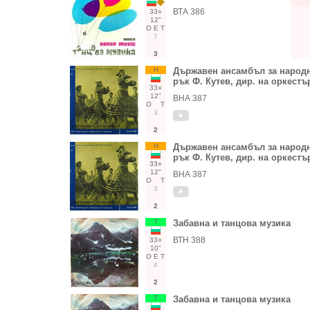
ВТА 386
33○
12"
О
Е
Т
7
3
Н
Държавен ансамбъл за народни
рък Ф. Кутев, дир. на оркест
33○
12"
ВНА 387
О
Т
3
2
Н
Държавен ансамбъл за народни
рък Ф. Кутев, дир. на оркест
33○
12"
ВНА 387
О
Т
3
2
Т
Забавна и танцова музика
ВТН 388
33○
10"
О
Е
Т
4
2
Т
Забавна и танцова музика