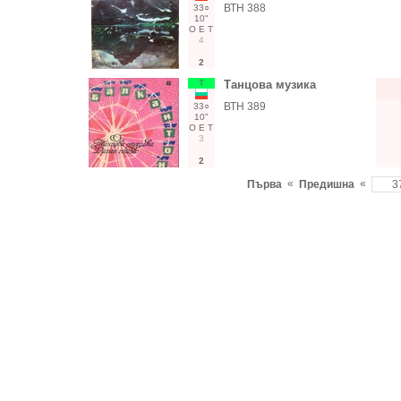
ВТН 388
33○
10"
О
Е
Т
4
2
Т
Танцова музика
ВТН 389
33○
10"
О
Е
Т
3
2
«
«
Първа
Предишна