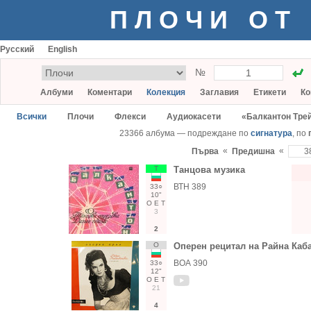
ПЛОЧИ ОТ
Русский
English
№
Албуми
Коментари
Колекция
Заглавия
Етикети
Ко
Всички
Плочи
Флекси
Аудиокасети
«Балкантон Тре
23366 албума — подреждане по
сигнатура
, по
«
«
Първа
Предишна
Т
Танцова музика
ВТН 389
33○
10"
О
Е
Т
3
2
О
Оперен рецитал на Райна Каба
ВОА 390
33○
12"
О
Е
Т
21
4