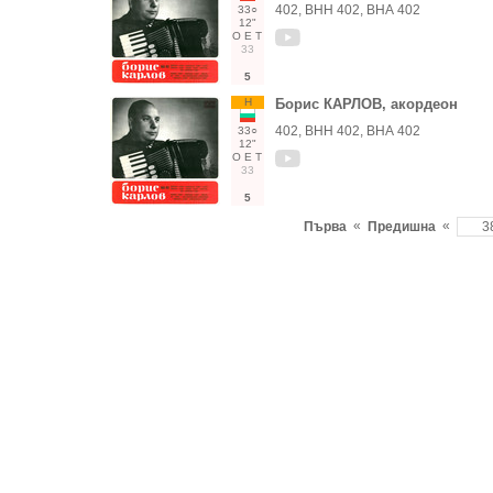
402, ВНН 402, ВНА 402
33○
12"
О
Е
Т
33
5
Н
Борис КАРЛОВ, акордеон
402, ВНН 402, ВНА 402
33○
12"
О
Е
Т
33
5
«
«
Първа
Предишна