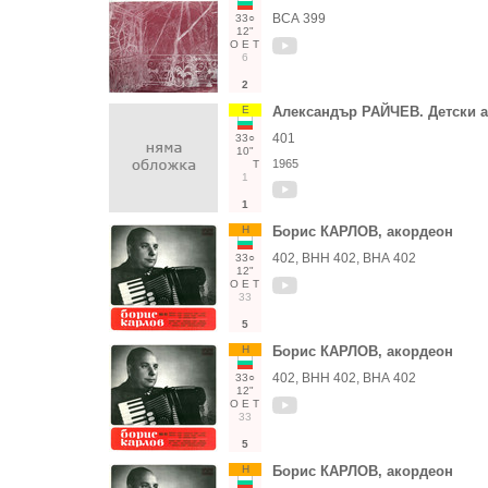
ВСА 399
33○
12"
О
Е
Т
6
2
Е
Александър РАЙЧЕВ. Детски а
401
33○
10"
1965
Т
1
1
Н
Борис КАРЛОВ, акордеон
402, ВНН 402, ВНА 402
33○
12"
О
Е
Т
33
5
Н
Борис КАРЛОВ, акордеон
402, ВНН 402, ВНА 402
33○
12"
О
Е
Т
33
5
Н
Борис КАРЛОВ, акордеон