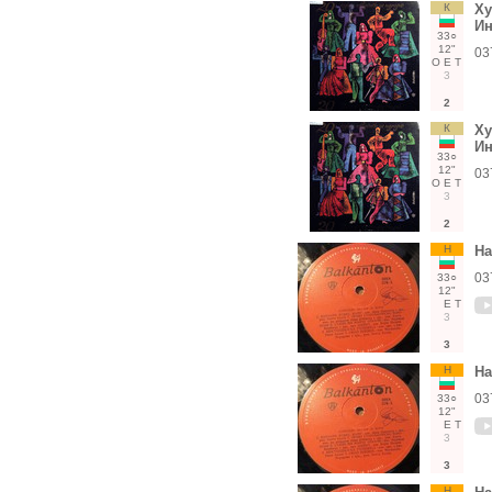
К
Ху
Ин
33○
12"
03
О
Е
Т
3
2
К
Ху
Ин
33○
12"
03
О
Е
Т
3
2
Н
На
03
33○
12"
Е
Т
3
3
Н
На
03
33○
12"
Е
Т
3
3
Н