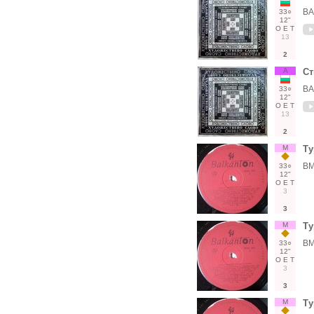
ВА
33○
12"
О
Е
Т
13
2
А
Ст
ВА
33○
12"
О
Е
Т
13
2
М
Ту
ВМ
33○
12"
О
Е
Т
3
3
М
Ту
ВМ
33○
12"
О
Е
Т
3
3
М
Ту