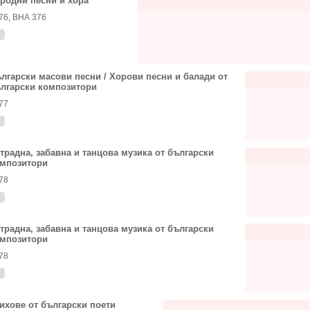
родни песни и хора
76, ВНА 376
лгарски масови песни / Хорови песни и балади от
лгарски композитори
77
традна, забавна и танцова музика от български
мпозитори
78
традна, забавна и танцова музика от български
мпозитори
78
ихове от български поети