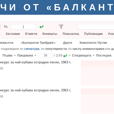
ЧИ ОТ «БАЛКАН
№
я
Заглавия
Етикети
Конверты
Показалец
Публикации
Уча
иокасети
«Балкантон Трейдинг»
Други
Комплекти / Кутии
— подреждане по
сигнатура
, по
популярности
, по
числу комментариев
или
д
«
«
»
»
Първа
Предишна
/ 1169
Следващата
Последна
нкурс за най-хубава естрадна песен, 1963 г.
68
нкурс за най-хубава естрадна песен, 1963 г.
68