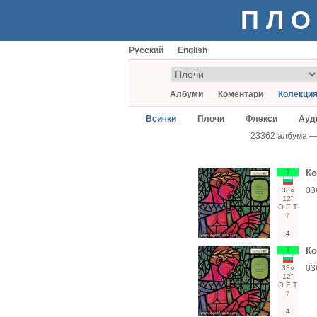
ПЛО
Русский
English
Албуми
Коментари
Колекци
Всички
Плочи
Флекси
Ауд
23362 албума 
Т
Ко
03
33○
12"
О
Е
Т
7
4
Т
Ко
03
33○
12"
О
Е
Т
7
4