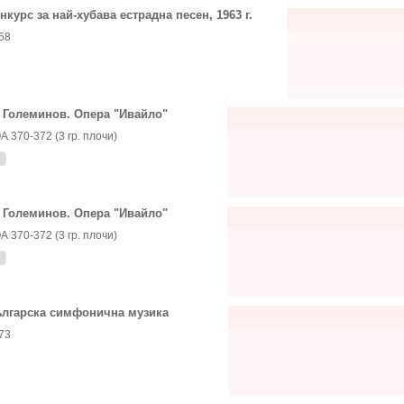
нкурс за най-хубава естрадна песен, 1963 г.
68
 Големинов. Опера "Ивайло"
А 370-372 (3 гр. плочи)
 Големинов. Опера "Ивайло"
А 370-372 (3 гр. плочи)
лгарска симфонична музика
73