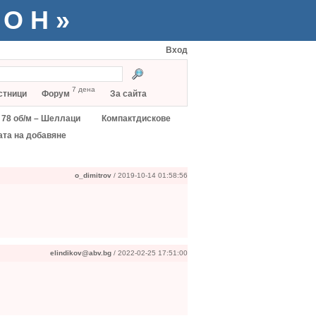
ТОН»
Вход
7 дена
стници
Форум
За сайта
78 об/м – Шеллаци
Компактдискове
ата на добавяне
o_dimitrov
/ 2019-10-14 01:58:56
elindikov@abv.bg
/ 2022-02-25 17:51:00