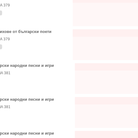
А 379
ихове от български поети
А 379
рски народни песни и игри
А 381
рски народни песни и игри
А 381
рски народни песни и игри