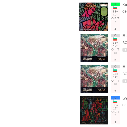
Т
Ко
03
33○
12"
О
Е
Т
7
4
О
М.
ВО
33○
12"
О
Т
18
2
О
М.
ВО
33○
12"
О
Т
18
2
С
Бъ
03
33○
12"
О
Е
Т
3
1