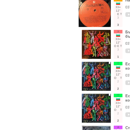
На
03
33○
12"
Е
Т
3
3
Х
Бъ
бъ
33○
12"
03
О
Е
Т
3
1
Т
Ес
ко
33○
12"
03
О
Т
2
2
Т
Ес
ко
33○
12"
03
О
Т
2
2
А
Ст