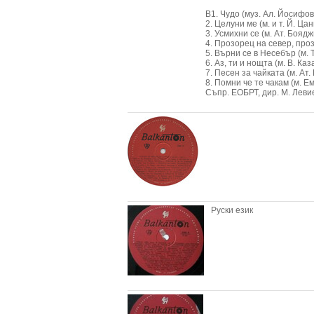
В1. Чудо (муз. Ал. Йосифов,
2. Целуни ме (м. и т. Й. Ца
3. Усмихни се (м. Ат. Бояджи
4. Прозорец на север, проз
5. Върни се в Несебър (м. Т
6. Аз, ти и нощта (м. В. Каз
7. Песен за чайката (м. Ат.
8. Помни че те чакам (м. Ем
Съпр. ЕОБРТ, дир. М. Левиев 
Руски език