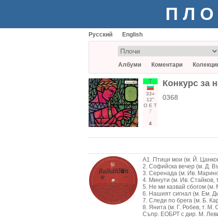
ПЛО
Русский
English
Албуми
Коментари
Колекци
Т
Конкурс за н
33○
0368
12"
О
Е
Т
7
4
А1. Птици мои (м. Й. Цанков
2. Софийска вечер (м. Д. Въ
3. Серенада (м. Ив. Марино
4. Минути (м. Ив. Стайков,
5. Не ми казвай сбогом (м. 
6. Нашият сигнал (м. Ем. Д
7. Следи по брега (м. Б. К
8. Янита (м. Г. Робев, т. М.
Съпр. ЕОБРТ с дир. М. Левиев