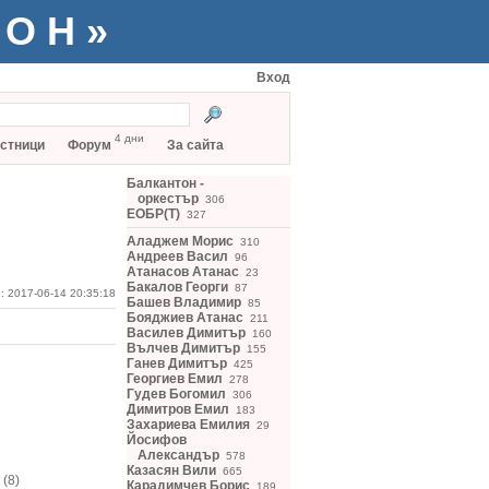
ТОН»
Вход
4 дни
стници
Форум
За сайта
Балкантон -
оркестър
306
ЕОБР(Т)
327
Аладжем Морис
310
Андреев Васил
96
Атанасов Атанас
23
Бакалов Георги
87
: 2017-06-14 20:35:18
Башев Владимир
85
Бояджиев Атанас
211
Василев Димитър
160
Вълчев Димитър
155
Ганев Димитър
425
Георгиев Емил
278
Гудев Богомил
306
Димитров Емил
183
Захариева Емилия
29
Йосифов
Александър
578
Казасян Вили
665
 (8)
Карадимчев Борис
189