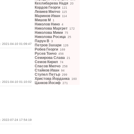
Кехлибарева Надя
20
Кордов Георги
121
Левиев Милчо
115
Маринов Иван
114
Мишов М
1
Николов Нино
4
Николова Маргрет
172
Николова Мими
75
Николова Росица
25
Парун В
3
: 2021-04-10 01:09:47
Петров Захари
126
Робев Георги
169
Русев Тончо
456
Семирова Слава
21
Семов Кирил
74
Спасов Милчо
258
Стайков Иван
94
Ступел Петър
299
Христова Йорданка
160
: 2021-04-10 01:10:02
Цанков Йосиф
271
: 2022-07-24 17:54:19