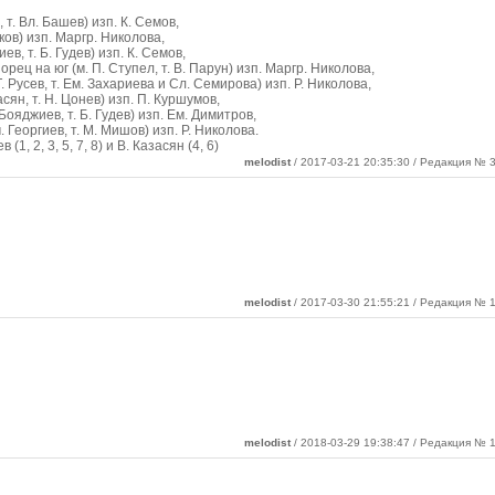
 т. Вл. Башев) изп. К. Семов,
нков) изп. Маргр. Николова,
ев, т. Б. Гудев) изп. К. Семов,
орец на юг (м. П. Ступел, т. В. Парун) изп. Маргр. Николова,
. Русев, т. Ем. Захариева и Сл. Семирова) изп. Р. Николова,
асян, т. Н. Цонев) изп. П. Куршумов,
 Бояджиев, т. Б. Гудев) изп. Ем. Димитров,
. Георгиев, т. М. Мишов) изп. Р. Николова.
(1, 2, 3, 5, 7, 8) и В. Казасян (4, 6)
melodist
/ 2017-03-21 20:35:30 / Редакция № 3
melodist
/ 2017-03-30 21:55:21 / Редакция № 1
melodist
/ 2018-03-29 19:38:47 / Редакция № 1