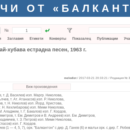
ЧИ ОТ «БАЛКАН
№
я
Заглавия
Етикети
Конверты
Показалец
Публикации
Уча
ай-хубава естрадна песен, 1963 г.
melodist
/ 2017-03-21 20:33:21
/ Редакция № 3
Виж произведения
, т. Д. Василев) изп. Маргр. Николова,
лчев, т. Ат. Атанасов) изп. Р. Николова,
в, т. Н. Николов) изп. Йорд. Христова,
 т. Н. Кехлибарова) изп. Мими Николова,
М. Аладжем, т. Г. Бакалов) изп. Г. Кордов,
имитров, т. Ем. Димитров и В. Андреев) изп. Ем. Димитров,
арадимчев, т. З. Петров) изп. Мими Николова,
 Спасов) изп. Г. Кордов.
 (1 — 4, 5, 7), орк. "Балкантон" с дир. Д. Ганев (6) и малък орк. с дир. Г. Робев