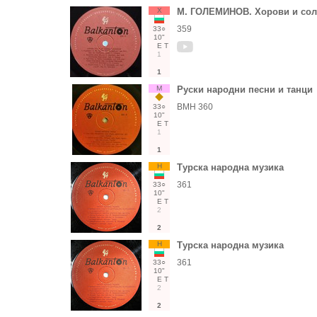
Х
М. ГОЛЕМИНОВ. Хорови и сол
359
33○
10"
Е
Т
1
1
М
Руски народни песни и танци
ВМН 360
33○
10"
Е
Т
1
1
Н
Турска народна музика
361
33○
10"
Е
Т
2
2
Н
Турска народна музика
361
33○
10"
Е
Т
2
2