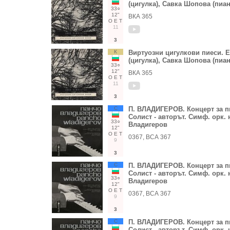
(цигулка), Савка Шопова (пиан
33○
12"
ВКА 365
О
Е
Т
11
3
К
Виртуозни цигулкови пиеси. 
(цигулка), Савка Шопова (пиан
33○
12"
ВКА 365
О
Е
Т
11
3
С
П. ВЛАДИГЕРОВ. Концерт за п
Солист - авторът. Симф. орк.
33○
Владигеров
12"
О
Е
Т
0367, ВСА 367
9
3
С
П. ВЛАДИГЕРОВ. Концерт за п
Солист - авторът. Симф. орк.
33○
Владигеров
12"
О
Е
Т
0367, ВСА 367
9
3
С
П. ВЛАДИГЕРОВ. Концерт за п
Солист - авторът. Симф. орк.