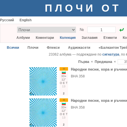
ПЛОЧИ ОТ
Русский
English
№
Албуми
Коментари
Колекция
Заглавия
Етикети
Ко
Всички
Плочи
Флекси
Аудиокасети
«Балкантон Тре
23362 албума — подреждане по
сигнатура
, по
«
«
Първа
Предишна
Н
Народни песни, хора и ръчен
ВНА 358
33○
12"
О
Е
Т
13
2
Н
Народни песни, хора и ръчен
ВНА 358
33○
12"
О
Е
Т
13
2