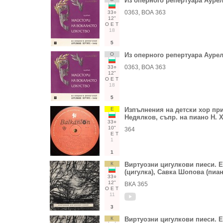
Из оперного репертуара Аурел
0363, ВОА 363
33○
12"
О
Е
Т
18
5
О
Из оперного репертуара Аурел
0363, ВОА 363
33○
12"
О
Е
Т
18
5
Е
Изпълнения на детски хор при
Недялков, съпр. на пиано Н. 
33○
10"
364
Е
Т
1
1
К
Виртуозни цигулкови пиеси. 
(цигулка), Савка Шопова (пиан
33○
12"
ВКА 365
О
Е
Т
11
3
К
Виртуозни цигулкови пиеси. 