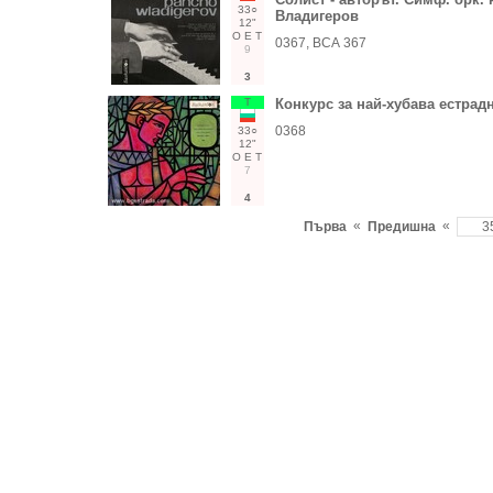
33○
Владигеров
12"
О
Е
Т
0367, ВСА 367
9
3
Т
Конкурс за най-хубава естрадна
0368
33○
12"
О
Е
Т
7
4
«
«
Първа
Предишна