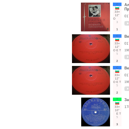
С
Ал
Пр
33○
12"
01
О
3
1
С
В
01
33○
12"
19
О
Е
Т
5
2
С
В
01
33○
12"
19
О
Е
Т
5
2
Т
За
17
33○
10"
Е
Т
5
3