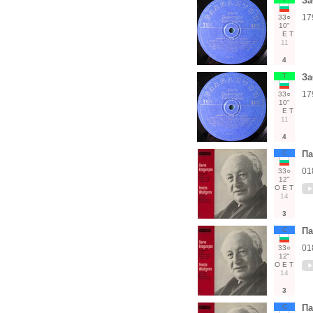
За
17
33○
10"
Е
Т
11
4
Т
За
17
33○
10"
Е
Т
11
4
С
П
01
33○
12"
О
Е
Т
14
3
С
П
01
33○
12"
О
Е
Т
14
3
С
П