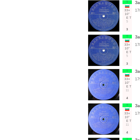
Т
За
17
33○
10"
Е
Т
5
3
Т
За
17
33○
10"
Е
Т
5
3
Т
За
17
33○
10"
Е
Т
11
4
Т
За
17
33○
10"
Е
Т
11
4
Т