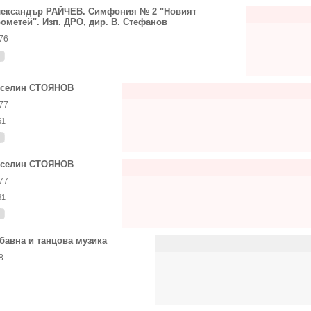
ександър РАЙЧЕВ. Симфония № 2 "Новият
ометей". Изп. ДРО, дир. В. Стефанов
76
еселин СТОЯНОВ
77
61
еселин СТОЯНОВ
77
61
бавна и танцова музика
8