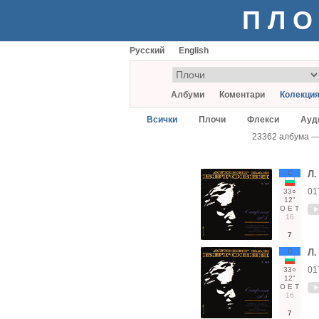
ПЛО
Русский
English
Албуми
Коментари
Колекци
Всички
Плочи
Флекси
Ауд
23362 албума 
С
Л.
01
33○
12"
О
Е
Т
16
7
С
Л.
01
33○
12"
О
Е
Т
16
7