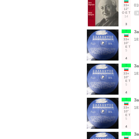
01
33○
12"
О
Е
Т
14
3
Т
За
18
33○
10"
Е
Т
5
4
Т
За
18
33○
10"
Е
Т
5
4
Т
За
18
33○
10"
Е
Т
5
4
Т
За