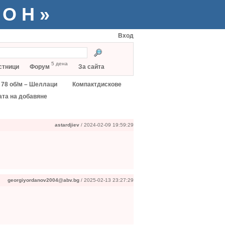
ТОН»
Вход
5 дена
стници
Форум
За сайта
78 об/м – Шеллаци
Компактдискове
ата на добавяне
astardjiev
/ 2024-02-09 19:59:29
georgiyordanov2004@abv.bg
/ 2025-02-13 23:27:29