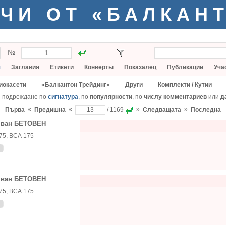
ЧИ ОТ «БАЛКАН
№
я
Заглавия
Етикети
Конверты
Показалец
Публикации
Уча
иокасети
«Балкантон Трейдинг»
Други
Комплекти / Кутии
— подреждане по
сигнатура
, по
популярности
, по
числу комментариев
или
д
«
«
»
»
Първа
Предишна
/ 1169
Следващата
Последна
 ван БЕТОВЕН
75, ВСА 175
 ван БЕТОВЕН
75, ВСА 175