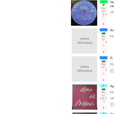
Т
Че
св
33○
10"
18
Е
Т
7
4
С
Ал
01
33○
12"
Т
5
1
С
Л.
01
33○
12"
Т
5
1
Р
Ар
01
33○
12"
19
О
Е
Т
18
3
Р