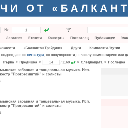
ЧИ ОТ «БАЛКАН
№
я
Заглавия
Етикети
Конверты
Показалец
Публикации
Уча
иокасети
«Балкантон Трейдинг»
Други
Комплекти / Кутии
— подреждане по
сигнатура
, по
популярности
, по
числу комментариев
или
д
«
«
»
»
Първа
Предишна
/ 1169
Следващата
Последна
мынская забавная и танцевальная музыка. Исп.
кестр "Прогресиштий" и солисты
2
мынская забавная и танцевальная музыка. Исп.
кестр "Прогресиштий" и солисты
2