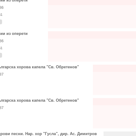
ии из оперети
86
61
ии из оперети
86
61
лгарска хорова капела "Св. Обретенов"
87
лгарска хорова капела "Св. Обретенов"
87
рови песни. Нар. хор "Гусла", дир. Ас. Димитров