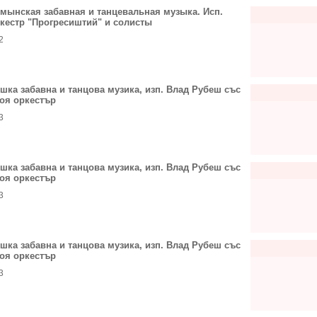
мынская забавная и танцевальная музыка. Исп.
кестр "Прогресиштий" и солисты
2
шка забавна и танцова музика, изп. Влад Рубеш със
оя оркестър
3
шка забавна и танцова музика, изп. Влад Рубеш със
оя оркестър
3
шка забавна и танцова музика, изп. Влад Рубеш със
оя оркестър
3