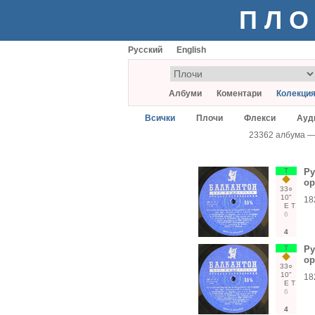
ПЛО
Русский
English
Албуми
Коментари
Колекци
Всички
Плочи
Флекси
Ауд
23362 албума 
Т
Ру
ор
33○
10"
18
Е
Т
6
4
Т
Ру
ор
33○
10"
18
Е
Т
6
4