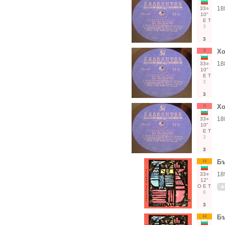
18
33○
10"
Е
Т
3
3
Х
Хо
18
33○
10"
Е
Т
3
3
Х
Хо
18
33○
10"
Е
Т
3
3
Н
Бъ
18
33○
12"
О
Е
Т
8
3
Н
Бъ