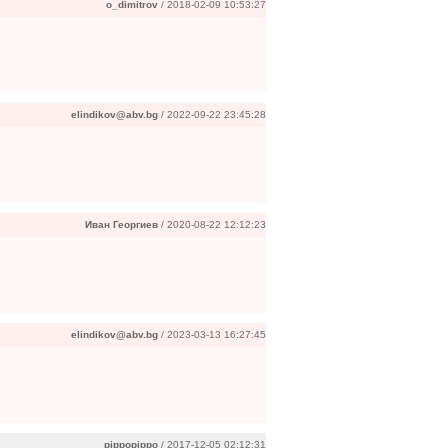
o_dimitrov
/ 2018-02-09 10:53:27
elindikov@abv.bg
/ 2022-09-22 23:45:28
Иван Георгиев
/ 2020-08-22 12:12:23
elindikov@abv.bg
/ 2023-03-13 16:27:45
pippopippo
/ 2017-12-05 02:12:31