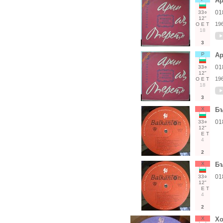
Ар
01
33○
12"
19
О
Е
Т
18
3
Р
Ар
01
33○
12"
19
О
Е
Т
18
3
Х
Бъ
01
33○
12"
Е
Т
4
2
Х
Бъ
01
33○
12"
Е
Т
4
2
Х
Хо