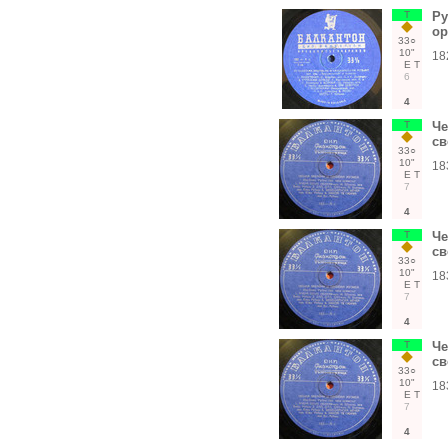
Т
Ру
ор
33○
10"
18
Е
Т
6
4
Т
Че
св
33○
10"
18
Е
Т
7
4
Т
Че
св
33○
10"
18
Е
Т
7
4
Т
Че
св
33○
10"
18
Е
Т
7
4