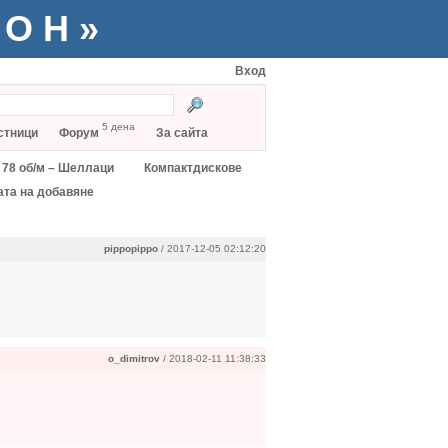
ТОН»
Вход
5 дена
стници
Форум
За сайта
78 об/м – Шеллаци
Компактдискове
ата на добавяне
pippopippo
/ 2017-12-05 02:12:20
o_dimitrov
/ 2018-02-11 11:38:33