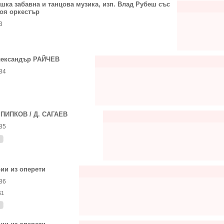
шка забавна и танцова музика, изп. Влад Рубеш със
оя оркестър
3
ександър РАЙЧЕВ
84
 ПИПКОВ / Д. САГАЕВ
85
ии из оперети
86
61