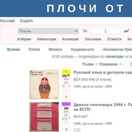
ПЛОЧИ ОТ
Русский
English
№
Албуми
Коментари
Колекция
Заглавия
Етикети
Ко
Всички
Плочи
Флекси
Аудиокасети
«Балкантон Тре
9145 албума — подреждане по
сигнатура
, по
п
«
«
Първа
Предишна
Е
Русский язык в детском са
33○
ВЕА 943-946 (4 плочи)
12"
О
Т
1986
, дата на запис:
1986
2
2
А
Девети септември 1944 г. Л
на ЕСПУ
33○
12"
ВАА 947
О
Е
Т
3
1986
, дата на запис:
1986
3