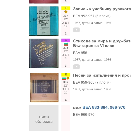
3
Е
Запись к учебнику русского
33○
ВЕА 952-957 (6 плочи)
12"
О
Е
Т
1987
, дата на запис:
1986
12
2
А
Стихове за мира и дружбат
България за VI клас
33○
12"
ВАА 958
О
Е
Т
3
1987
, дата на запис:
1986
3
Е
Песни за изпълнения и прои
33○
ВЕА 959-965 (7 плочи)
12"
О
Е
Т
1987
, дата на запис:
1986
29
4
виж
ВЕА 883-884, 966-970
ВЕА 966-970