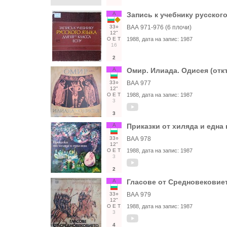
А
Запись к учебнику русского
33○
ВАА 971-976 (6 плочи)
12"
О
Е
Т
1988
, дата на запис:
1987
16
2
А
Омир. Илиада. Одисея (отк
33○
ВАА 977
12"
О
Е
Т
1988
, дата на запис:
1987
3
3
А
Приказки от хиляда и една 
33○
ВАА 978
12"
О
Е
Т
1988
, дата на запис:
1987
3
2
А
Гласове от Средновековиет
33○
ВАА 979
12"
О
Е
Т
1988
, дата на запис:
1987
3
4