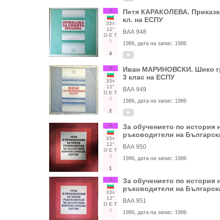
А
Петя КАРАКОЛЕВА. Приказка з
кл. на ЕСПУ
33○
12"
ВАА 948
О
Е
Т
3
1986
, дата на запис:
1986
4
А
Иван МАРИНОВСКИ. Шико гра
3 клас на ЕСПУ
33○
12"
ВАА 949
О
Е
Т
3
1986
, дата на запис:
1986
2
А
За обучението по история н
ръководители на Българска
33○
12"
ВАА 950
О
Е
Т
3
1986
, дата на запис:
1986
1
А
За обучението по история н
ръководители на Българска
33○
12"
ВАА 951
О
Е
Т
3
1986
, дата на запис:
1986