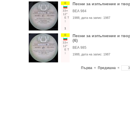
Е
Песни за изпълнение и твор
33○
ВЕА 984
12"
Е
Т
1988
, дата на запис:
1987
1
1
Е
Песни за изпълнение и тво
(6)
33○
12"
ВЕА 985
Е
Т
1
1988
, дата на запис:
1987
«
«
Първа
Предишна