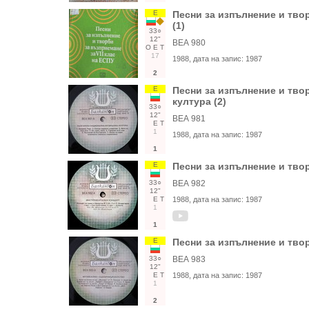
Е
Песни за изпълнение и твор
(1)
33○
12"
ВЕА 980
О
Е
Т
17
1988
, дата на запис:
1987
2
Е
Песни за изпълнение и тво
култура (2)
33○
12"
ВЕА 981
Е
Т
1
1988
, дата на запис:
1987
1
Е
Песни за изпълнение и твор
33○
ВЕА 982
12"
Е
Т
1988
, дата на запис:
1987
1
1
Е
Песни за изпълнение и твор
33○
ВЕА 983
12"
Е
Т
1988
, дата на запис:
1987
1
2