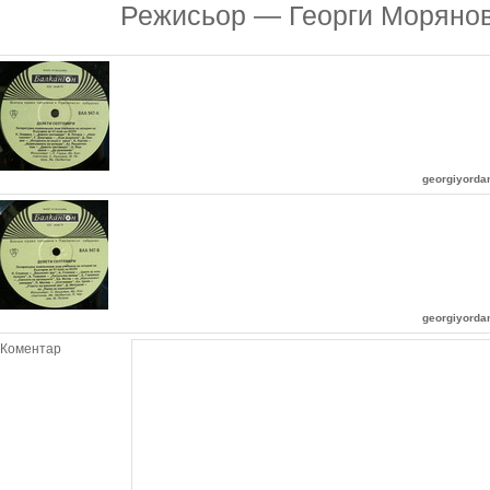
Режисьор — Георги Моряно
georgiyord
georgiyord
Коментар