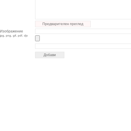
Предварителен преглед
Изображение
jpg, png, gif, pdf, djv