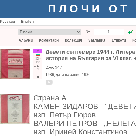
ПЛОЧИ ОТ
Русский
English
№
Албуми
Коментари
Колекция
Заглавия
Етикети
К
А
Девети септември 1944 г. Литер
история на България за VI клас 
33○
12"
О
Е
Т
ВАА 947
3
1986
, дата на запис:
1986
3
Страна А
КАМЕН ЗИДАРОВ - "ДЕВЕТИ
изп. Петър Гюров
ВАЛЕРИ ПЕТРОВ - „НЕЛЕГАЛ
изп. Ириней Константинов