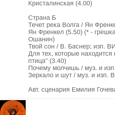
Кристалинская (4.00)
Страна Б
Течет река Волга / Ян Френке
Ян Френкел (5.50) (* - грешка
Ошанин)
Твой сон / В. Баснер; изп. В
Для тех, которые находится 
птица" (3.40)
Почему молчишь / муз. и изп
Зеркало и шут / муз. и изп. 
Авт. сценария Емилия Гочев