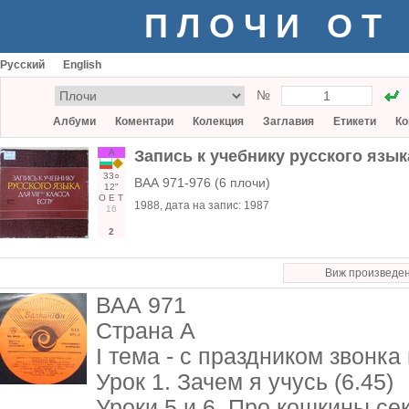
ПЛОЧИ ОТ
Русский
English
№
Албуми
Коментари
Колекция
Заглавия
Етикети
Ко
А
Запись к учебнику русского язык
33○
ВАА 971-976 (6 плочи)
12"
О
Е
Т
1988
, дата на запис:
1987
16
2
Виж произведе
ВАА 971
Страна А
I тема - с праздником звонка
Урок 1. Зачем я учусь (6.45)
Уроки 5 и 6. Про кошкины сек