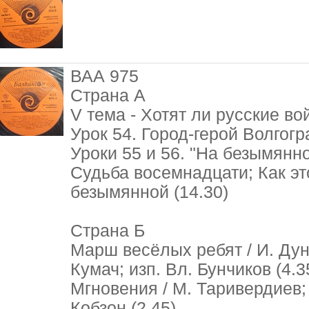
ВАА 975
Страна А
V тема - Хотят ли русские во
Урок 54. Город-герой Волгогра
Уроки 55 и 56. "На безымянно
Судьба восемнадцати; Как эт
безымянной (14.30)
Страна Б
Марш весëлых ребят / И. Дун
Кумач; изп. Вл. Бунчиков (4.3
Мгновения / М. Таривердиев; 
Кобзон (2.45)