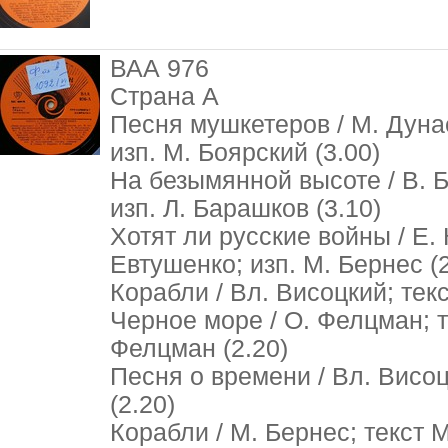
ВАА 976
Страна А
Песня мушкетеров / М. Дунае
изп. М. Боярский (3.00)
На безымянной высоте / В. Б
изп. Л. Барашков (3.10)
Хотят ли русские войны / Е.
Евтушенко; изп. М. Бернес (2
Корабли / Вл. Висоцкий; текс
Черное море / О. Фелцман; т
Фелцман (2.20)
Песня о времени / Вл. Висоц
(2.20)
Корабли / М. Бернес; текст М