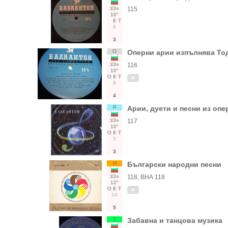
33○
115
10"
Е
Т
6
3
О
Оперни арии изпълнява Т
33○
116
10"
О
Е
Т
9
4
Р
Арии, дуети и песни из опе
33○
117
10"
О
Е
Т
5
3
Н
Български народни песни
33○
118, ВНА 118
12"
О
Е
Т
14
5
Т
Забавна и танцова музика