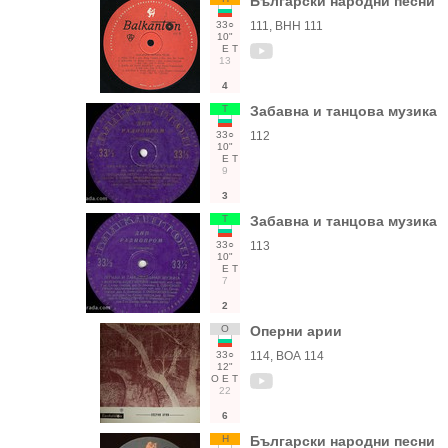
Български народни песни
33○
111, ВНН 111
10"
Е
Т
13
4
Т
Забавна и танцова музика
33○
112
10"
Е
Т
9
3
Т
Забавна и танцова музика
33○
113
10"
Е
Т
7
2
О
Оперни арии
33○
114, ВОА 114
12"
О
Е
Т
22
6
Н
Български народни песни