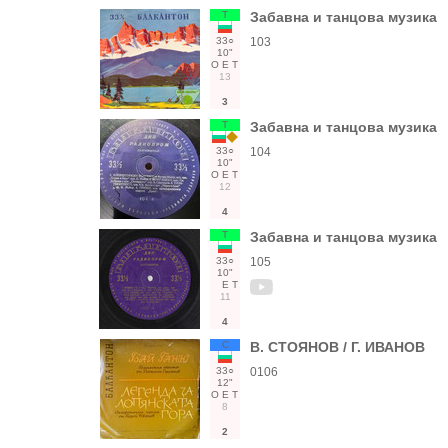
Т
Забавна и танцова музика
33○
103
10"
О
Е
Т
13
3
Т
Забавна и танцова музика
33○
104
10"
О
Е
Т
12
4
Т
Забавна и танцова музика
33○
105
10"
Е
Т
11
4
С
В. СТОЯНОВ / Г. ИВАНОВ
33○
0106
12"
О
Е
Т
8
2