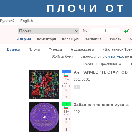
ПЛОЧИ ОТ
Русский
English
№
Албуми
Коментари
Колекция
Заглавия
Етикети
Ко
Всички
Плочи
Флекси
Аудиокасети
«Балкантон Тре
9145 албума — подреждане по
сигнатура
, по
п
«
«
Първа
Предишна
С
Ал. РАЙЧЕВ / П. СТАЙНОВ
33○
101, 0101
12"
О
Е
Т
9
7
Т
Забавна и танцова музика
33○
102
10"
Е
Т
9
3