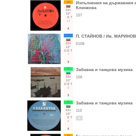
Н
Изпълнения на държавния ан
Клинкова
33○
10"
107
Е
Т
13
4
С
П. СТАЙНОВ / Ив. МАРИНОВ
33○
0108
12"
О
Е
Т
7
3
Т
Забавна и танцова музика
33○
109
10"
О
Е
Т
9
3
Т
Забавна и танцова музика
33○
110
10"
Е
Т
6
4
Н