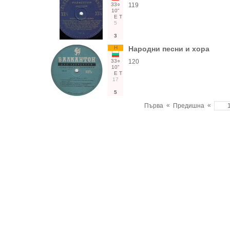
33○
119
10"
Е
Т
5
3
Н
Народни песни и хора
33○
120
10"
Е
Т
17
5
«
«
Първа
Предишна