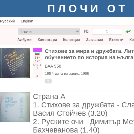
ПЛОЧИ ОТ
Русский
English
№
Албуми
Коментари
Колекция
Заглавия
Етикети
Ко
А
Стихове за мира и дружбата. Ли
обучението по история на Българ
33○
12"
О
Е
Т
ВАА 958
3
1987
, дата на запис:
1986
3
Страна А
1. Стихове за дружбата - Сл
Васил Стойчев (3.20)
2. Руските очи - Димитър Ме
Бахчеванова (1.40)