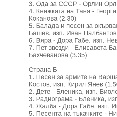
3. Ода за СССР - Орлин Орли
4. Книжката на Таня - Георг
Коканова (2.30)
5. Балада и песен за окърв
Башев, изп. Иван Налбантов 
6. Вяра - Дора Габе, изп. Не
7. Пет звезди - Елисавета Ба
Бахчеванова (3.35)
Страна Б
1. Песен за армите на Варш
Костов, изп. Кирил Янев (1.5
2. Дете - Бленика, изп. Виол
3. Радиограма - Бленика, из
4. Жалба - Дора Габе, изп. 
5. Песента на тъкачките - Н