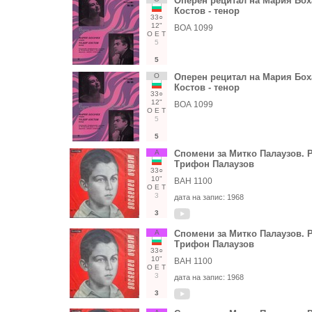
Оперен рецитал на Мария Боха
Костов - тенор
33○
12"
ВОА 1099
О
Е
Т
5
5
О
Оперен рецитал на Мария Боха
Костов - тенор
33○
12"
ВОА 1099
О
Е
Т
5
5
А
Спомени за Митко Палаузов. Р
Трифон Палаузов
33○
10"
ВАН 1100
О
Е
Т
3
дата на запис:
1968
3
А
Спомени за Митко Палаузов. Р
Трифон Палаузов
33○
10"
ВАН 1100
О
Е
Т
3
дата на запис:
1968
3