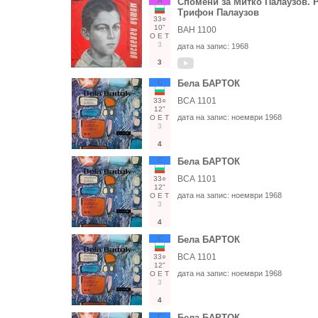
А
Спомени за Митко Палаузов. Р
Трифон Палаузов
33○
10"
ВАН 1100
О
Е
Т
3
дата на запис:
1968
3
С
Бела БАРТОК
ВСА 1101
33○
12"
дата на запис:
ноември 1968
О
Е
Т
3
4
С
Бела БАРТОК
ВСА 1101
33○
12"
дата на запис:
ноември 1968
О
Е
Т
3
4
С
Бела БАРТОК
ВСА 1101
33○
12"
дата на запис:
ноември 1968
О
Е
Т
3
4
С
Бела БАРТОК