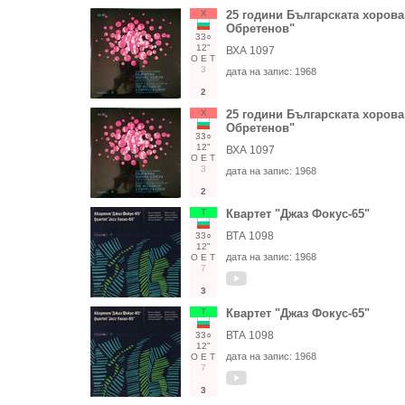
Х
25 години Българската хорова
Обретенов"
33○
12"
ВХА 1097
О
Е
Т
3
дата на запис:
1968
2
Х
25 години Българската хорова
Обретенов"
33○
12"
ВХА 1097
О
Е
Т
3
дата на запис:
1968
2
Т
Квартет "Джаз Фокус-65"
ВТА 1098
33○
12"
дата на запис:
1968
О
Е
Т
7
3
Т
Квартет "Джаз Фокус-65"
ВТА 1098
33○
12"
дата на запис:
1968
О
Е
Т
7
3