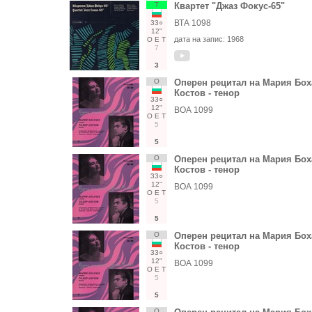
Т
Квартет "Джаз Фокус-65"
ВТА 1098
33○
12"
дата на запис:
1968
О
Е
Т
7
3
О
Оперен рецитал на Мария Боха
Костов - тенор
33○
12"
ВОА 1099
О
Е
Т
5
5
О
Оперен рецитал на Мария Боха
Костов - тенор
33○
12"
ВОА 1099
О
Е
Т
5
5
О
Оперен рецитал на Мария Боха
Костов - тенор
33○
12"
ВОА 1099
О
Е
Т
5
5
О