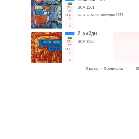
ВСА 1101
33○
12"
дата на запис:
ноември 1968
О
Е
Т
3
4
С
Й. ХАЙДН
ВСА 1102
33○
12"
О
Е
Т
6
4
«
«
Първа
Предишна