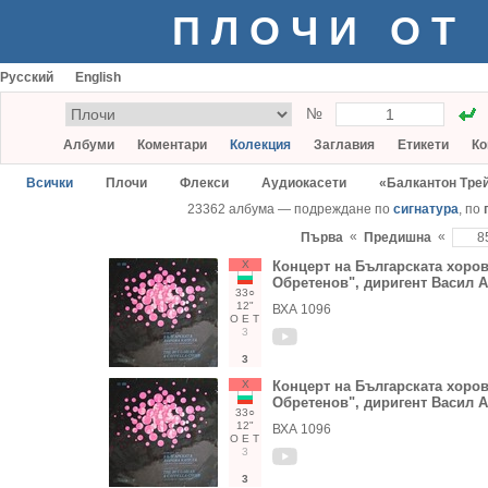
ПЛОЧИ ОТ
Русский
English
№
Албуми
Коментари
Колекция
Заглавия
Етикети
Ко
Всички
Плочи
Флекси
Аудиокасети
«Балкантон Тре
23362 албума — подреждане по
сигнатура
, по
«
«
Първа
Предишна
Х
Концерт на Българската хоров
Обретенов", диригент Васил 
33○
12"
ВХА 1096
О
Е
Т
3
3
Х
Концерт на Българската хоров
Обретенов", диригент Васил 
33○
12"
ВХА 1096
О
Е
Т
3
3