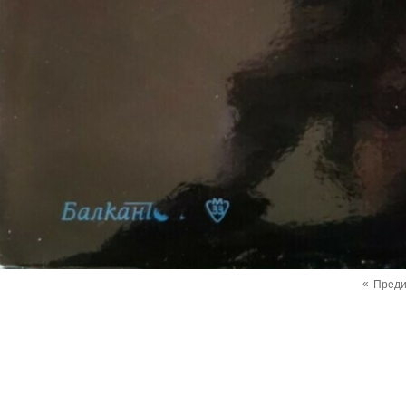
«
Пред