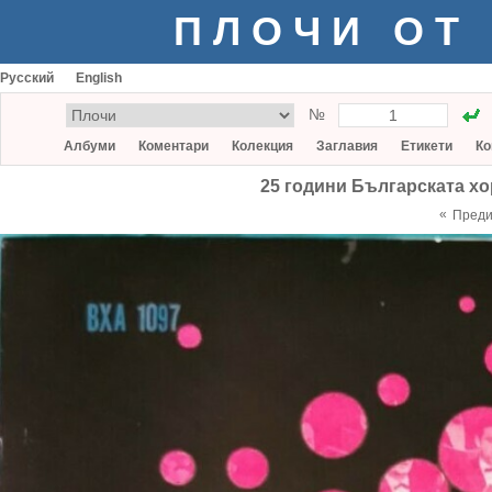
ПЛОЧИ ОТ
Русский
English
№
Албуми
Коментари
Колекция
Заглавия
Етикети
Ко
25 години Българската х
«
Пред