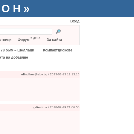
ТОН»
Вход
6 дена
стници
Форум
За сайта
78 об/м – Шеллаци
Компактдискове
ата на добавяне
elindikov@abv.bg
/ 2023-03-13 12:13:16
o_dimitrov
/ 2018-02-19 21:06:55