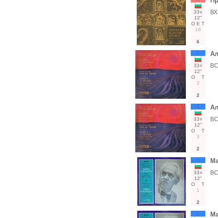
Пр
ВХ
33○
12"
О
Е
Т
16
6
С
Ал
ВС
33○
12"
О
Т
3
2
С
Ал
ВС
33○
12"
О
Т
3
2
С
М
ВС
33○
12"
О
Т
1
2
С
М