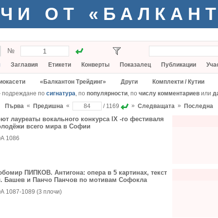
ЧИ ОТ «БАЛКАН
№
я
Заглавия
Етикети
Конверты
Показалец
Публикации
Уча
иокасети
«Балкантон Трейдинг»
Други
Комплекти / Кутии
— подреждане по
сигнатура
, по
популярности
, по
числу комментариев
или
д
«
«
»
»
Първа
Предишна
/ 1169
Следващата
Последна
ют лауреаты вокального конкурса IX -го фестиваля
лодёжи всего мира в Софии
А 1086
бомир ПИПКОВ. Антигона: опера в 5 картинах, текст
. Башев и Панчо Панчов по мотивам Софокла
А 1087-1089 (3 плочи)