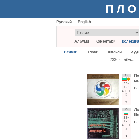
ПЛО
Русский
English
Албуми
Коментари
Колекци
Всички
Плочи
Флекси
Ауд
23362 албума 
О
По
мо
33○
12"
ВО
О
Е
Т
5
2
О
Лю
Вл
33○
12"
ВО
О
Т
3
2