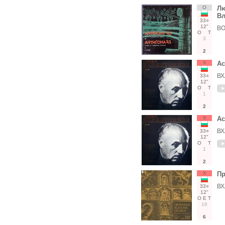
О
Лю
Вл
33○
12"
ВО
О
Т
3
2
Х
Ас
ВХ
33○
12"
О
Т
1
2
Х
Ас
ВХ
33○
12"
О
Т
1
2
Х
Пр
ВХ
33○
12"
О
Е
Т
16
6