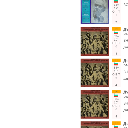
ВС
33○
12"
О
Т
1
2
Н
Дъ
ръ
33○
10"
ВН
О
Е
Т
6
да
4
Н
Дъ
ръ
33○
10"
ВН
О
Е
Т
6
да
4
Н
Дъ
ръ
33○
10"
ВН
О
Е
Т
6
да
4
Н
Дъ
ръ