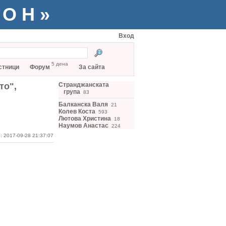
ТОН»
Вход
5 дена
стници
Форум
За сайта
то",
Странджанската
група
83
Балканска Валя
21
Колев Коста
593
Лютова Христина
18
Наумов Анастас
224
: 2017-09-28 21:37:07