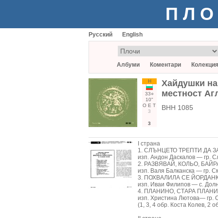
ПЛО
Русский
English
Албуми
Коментари
Колекци
Н
Хайдушки на
местност Аг
33○
10"
О
Е
Т
ВНН 1085
3
3
I страна
1. СЛЪНЦЕТО ТРЕПТИ ДА ЗА
изп. Андон Даскалов — гр. 
2. РАЗВЯВАЙ, КОЛЬО, БАЙРА
изп. Валя Балканска — гр. 
3. ПОХВАЛИЛА СЕ ЙОРДАНКА
изп. Иваи Филипов — с. Дол
4. ПЛАНИНО, СТАРА ПЛАНИН
изп. Христина Лютова— гр.
(1, 3, 4 обр. Коста Колев, 2