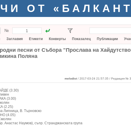
ЧИ ОТ «БАЛКАН
№
я
Заглавия
Етикети
Конверты
Показалец
Публикации
Уча
родни песни от Събора "Прослава на Хайдутство
ликина Поляна
melodist
/ 2017-03-24 21:57:35
/ Редакция № 3
ЙДЕ (3.30)
Сливен
КА (3.00)
Смолян
 (2.25)
на Липница, В. Търновско
О (4.05)
 Смолян
 обр. Анастас Наумов), съпр. Странджанската група