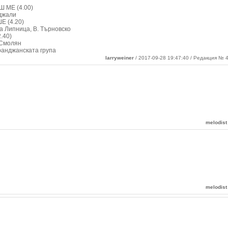
 ME (4.00)
рджали
Е (4.20)
а Липница, В. Търновско
.40)
 Смолян
транджанската група
larryweiner
/ 2017-09-28 19:47:40 / Редакция № 4
melodist
melodist