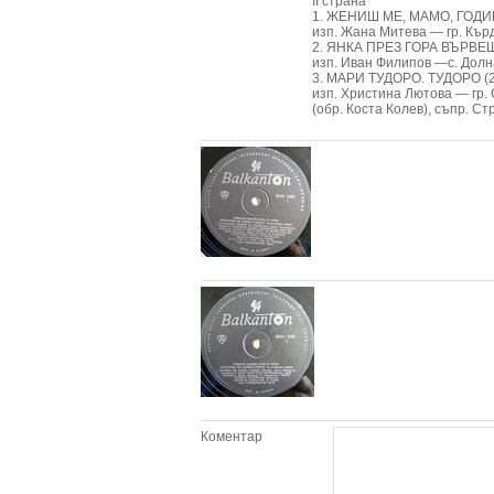
II страна
1. ЖЕНИШ ME, МАМО, ГОДИШ
изп. Жана Митева — гр. Къ
2. ЯНКА ПРЕЗ ГОРА ВЪРВЕШ
изп. Иван Филипов —с. Долн
3. МАРИ ТУДОРО. ТУДОРО (2
изп. Христина Лютова — гр.
(обр. Коста Колев), съпр. С
Коментар