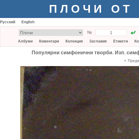
ПЛОЧИ ОТ
Русский
English
№
Албуми
Коментари
Колекция
Заглавия
Етикети
Ко
Популярни симфонични творби. Изп. симф.
«
Пред