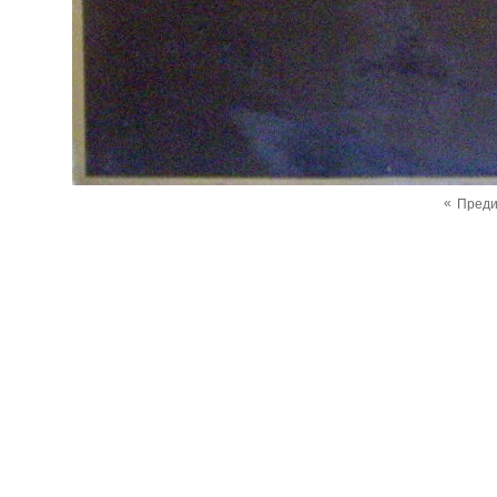
«
Пред