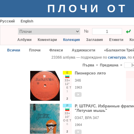
ПЛОЧИ ОТ
Русский
English
№
Албуми
Коментари
Колекция
Заглавия
Етикети
Ко
Всички
Плочи
Флекси
Аудиокасети
«Балкантон Тре
23366 албума — подреждане по
сигнатура
, по
«
«
Първа
Предишна
Е
Пионерско лято
346
33○
12"
1963
Е
Т
1
2
Р
Р. ШТРАУС. Избранные фрагм
"Летучая мышь"
33○
10"
0347, ВРА 347
О
Е
Т
6
1964
2