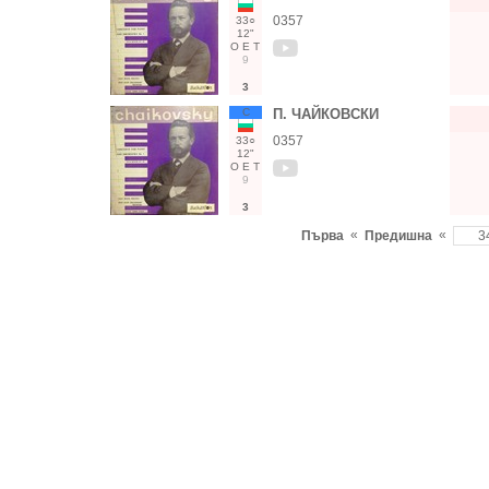
0357
33○
12"
О
Е
Т
9
3
С
П. ЧАЙКОВСКИ
0357
33○
12"
О
Е
Т
9
3
«
«
Първа
Предишна