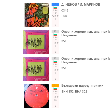
С
Д. НЕНОВ / И. МАРИНОВ
0349
33○
12"
1964
О
Е
Т
3
1
О
Оперни хорове изп. анс. при 
Найденов
33○
10"
351
Е
Т
3
2
О
Оперни хорове изп. анс. при 
Найденов
33○
10"
351
Е
Т
3
2
Н
Български народни ритми
ВНН 352, ВНА 352
33○
10"
Е
Т
10
2