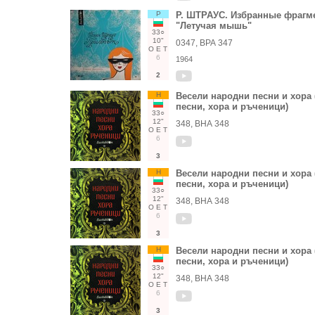
Р
Р. ШТРАУС. Избранные фрагм
"Летучая мышь"
33○
10"
0347, ВРА 347
О
Е
Т
6
1964
2
Н
Весели народни песни и хора
песни, хора и ръченици)
33○
12"
348, ВНА 348
О
Е
Т
6
3
Н
Весели народни песни и хора
песни, хора и ръченици)
33○
12"
348, ВНА 348
О
Е
Т
6
3
Н
Весели народни песни и хора
песни, хора и ръченици)
33○
12"
348, ВНА 348
О
Е
Т
6
3