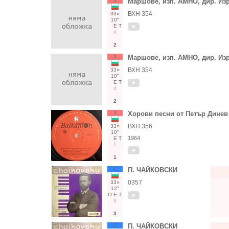
Х
Маршове, изп. АМНО, дир. Из
ВХН 354
33○
10"
Е
Т
4
2
Х
Маршове, изп. АМНО, дир. Из
ВХН 354
33○
10"
Е
Т
4
2
Х
Хорови песни от Петър Динев
ВХН 356
33○
10"
1964
Е
Т
1
1
С
П. ЧАЙКОВСКИ
0357
33○
12"
О
Е
Т
9
3
С
П. ЧАЙКОВСКИ