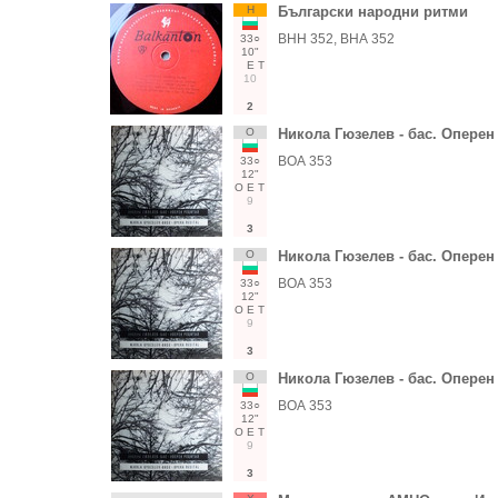
Н
Български народни ритми
ВНН 352, ВНА 352
33○
10"
Е
Т
10
2
О
Никола Гюзелев - бас. Оперен
ВОА 353
33○
12"
О
Е
Т
9
3
О
Никола Гюзелев - бас. Оперен
ВОА 353
33○
12"
О
Е
Т
9
3
О
Никола Гюзелев - бас. Оперен
ВОА 353
33○
12"
О
Е
Т
9
3