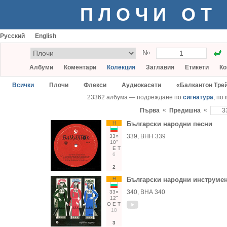
ПЛОЧИ ОТ
Русский
English
№
Албуми
Коментари
Колекция
Заглавия
Етикети
Ко
Всички
Плочи
Флекси
Аудиокасети
«Балкантон Тре
23362 албума — подреждане по
сигнатура
, по
«
«
Първа
Предишна
Н
Български народни песни
339, ВНН 339
33○
10"
Е
Т
6
2
Н
Български народни инструме
340, ВНА 340
33○
12"
О
Е
Т
18
3