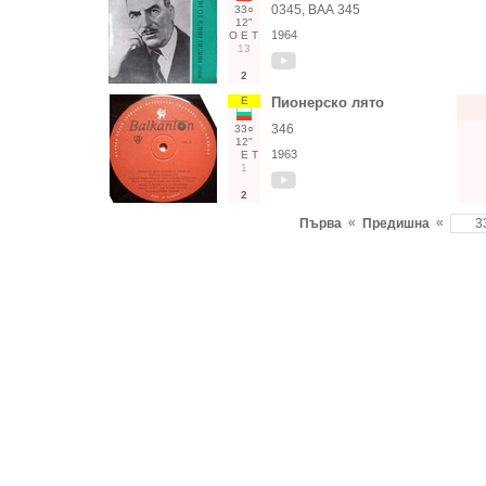
0345, ВАА 345
33○
12"
1964
О
Е
Т
13
2
Е
Пионерско лято
346
33○
12"
1963
Е
Т
1
2
«
«
Първа
Предишна