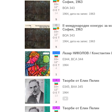
София, 1963
33○
12"
ВОА 343
О
Е
Т
14
1964
, дата на запис:
1963
5
О
II международен конкурс за м
София, 1963
33○
12"
ВОА 343
О
Е
Т
14
1964
, дата на запис:
1963
5
С
Лазар НИКОЛОВ / Константин
0344, ВСА 344
33○
12"
1964
О
Е
Т
4
1
А
Творби от Елин Пелин
0345, ВАА 345
33○
12"
1964
О
Е
Т
13
2
А
Творби от Елин Пелин