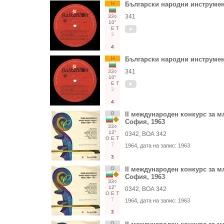
Н
Български народни инструменти
341
33○
10"
Е
Т
3
4
Н
Български народни инструменти
341
33○
10"
Е
Т
3
4
О
II международен конкурс за м
София, 1963
33○
12"
0342, ВОА 342
О
Е
Т
7
1964
, дата на запис:
1963
3
О
II международен конкурс за м
София, 1963
33○
12"
0342, ВОА 342
О
Е
Т
7
1964
, дата на запис:
1963
3
О