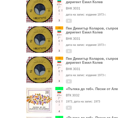
диригент Емил Колев
45○
7"
ВНК 3031
Е
Т
1
дата на запис:
издание 1973 г.
3
Н
Пее Димитър Коларов, съпров
диригент Емил Колев
45○
7"
ВНК 3031
Е
Т
1
дата на запис:
издание 1973 г.
3
Н
Пее Димитър Коларов, съпров
диригент Емил Колев
45○
7"
ВНК 3031
Е
Т
1
дата на запис:
издание 1973 г.
3
Т
«Пътека до теб». Песни от А
ВТК 3032
45○
7"
1973
, дата на запис:
1973
О
Е
Т
3
4
Т
«Пътека до теб». Песни от А