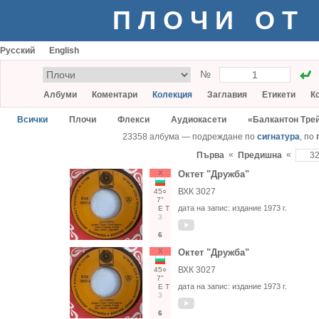
ПЛОЧИ ОТ
Русский
English
№
Албуми
Коментари
Колекция
Заглавия
Етикети
К
Всички
Плочи
Флекси
Аудиокасети
«Балкантон Тре
23358 албума — подреждане по
сигнатура
, по
«
«
Първа
Предишна
Х
Октет "Дружба"
ВХК 3027
45○
7"
дата на запис:
издание 1973 г.
Е
Т
3
6
Х
Октет "Дружба"
ВХК 3027
45○
7"
дата на запис:
издание 1973 г.
Е
Т
3
6