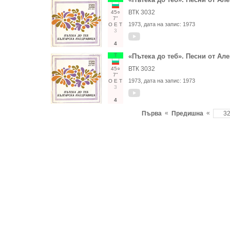
ВТК 3032
45○
7"
1973
, дата на запис:
1973
О
Е
Т
3
4
Т
«Пътека до теб». Песни от А
ВТК 3032
45○
7"
1973
, дата на запис:
1973
О
Е
Т
3
4
«
«
Първа
Предишна